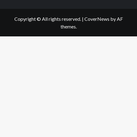
Copyright © All rights reserved.
|
CoverNews
by AF
themes.