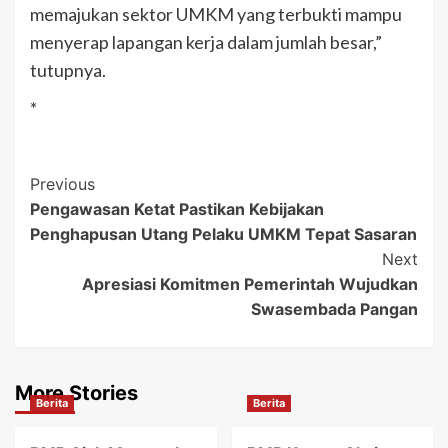
memajukan sektor UMKM yang terbukti mampu
menyerap lapangan kerja dalam jumlah besar,”
tutupnya.
*
Post
Previous
Pengawasan Ketat Pastikan Kebijakan
Navigation
Penghapusan Utang Pelaku UMKM Tepat Sasaran
Next
Apresiasi Komitmen Pemerintah Wujudkan
Swasembada Pangan
More Stories
Berita
Berita