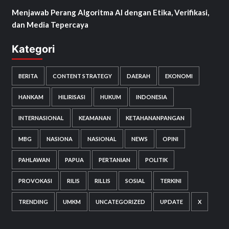
Menjawab Perang Algoritma AI dengan Etika, Verifikasi,
dan Media Tepercaya
Kategori
BERITA
CONTENT STRATEGY
DAERAH
EKONOMI
HANKAM
HILIRISASI
HUKUM
INDONESIA
INTERNASIONAL
KEAMANAN
KETAHANANPANGAN
MBG
NASIONA
NASIONAL
NEWS
OPINI
PAHLAWAN
PAPUA
PERTANIAN
POLITIK
PROVOKASI
RILIS
RILLIS
SOSIAL
TERKINI
TRENDING
UMKM
UNCATEGORIZED
UPDATE
X