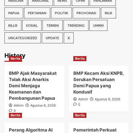
NASIONA
NASIONAL
NEWS
OPINI
PAHLAWAN
PAPUA
PERTANIAN
POLITIK
PROVOKASI
RILIS
RILLIS
SOSIAL
TERKINI
TRENDING
UMKM
UNCATEGORIZED
UPDATE
X
History
Berita
Berita
BMP Ajak Masyarakat
BMP Kecam Aksi KNPB,
Tolak Aksi Anarkis
Serukan Persatuan
Demi Menjaga
Demi Papua yang
Keamanan dan
Kondusif
Pembangunan Papua
Admin
Agustus 6, 2026
0
Admin
Agustus 6, 2026
0
Berita
Berita
Perang Algoritma AI
Pemerintah Perkuat