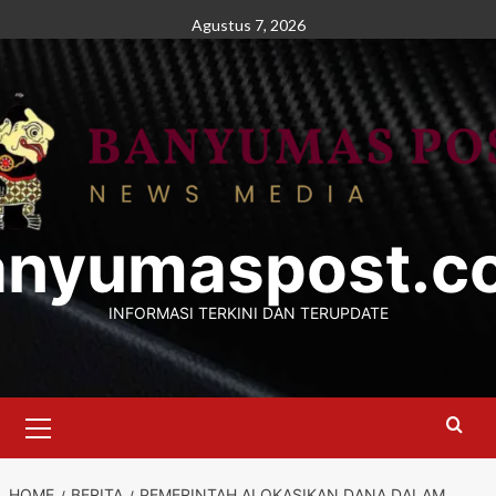
Skip
Agustus 7, 2026
to
content
anyumaspost.c
INFORMASI TERKINI DAN TERUPDATE
Primary
Menu
HOME
BERITA
PEMERINTAH ALOKASIKAN DANA DALAM