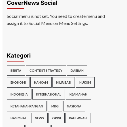
CoverNews Social
Social menu is not set. You need to create menu and
assign it to Social Menu on Menu Settings.
Kategori
BERITA
CONTENT STRATEGY
DAERAH
EKONOMI
HANKAM
HILIRISASI
HUKUM
INDONESIA
INTERNASIONAL
KEAMANAN
KETAHANANPANGAN
MBG
NASIONA
NASIONAL
NEWS
OPINI
PAHLAWAN