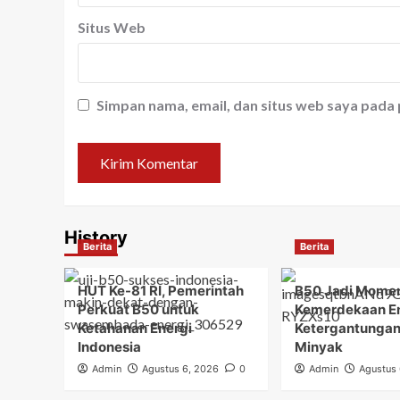
Situs Web
Simpan nama, email, dan situs web saya pada
History
Berita
Berita
HUT Ke-81 RI, Pemerintah
B50 Jadi Mome
Perkuat B50 untuk
Kemerdekaan En
Ketahanan Energi
Ketergantungan
Indonesia
Minyak
Admin
Agustus 6, 2026
0
Admin
Agustus 