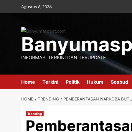
Skip
Agustus 6, 2026
to
content
Banyumasp
INFORMASI TERKINI DAN TERUPDATE
Home
Terkini
Politik
Hukum
Sosbud
HOME
TRENDING
PEMBERANTASAN NARKOBA BUTUH 
Trending
Pemberantasa