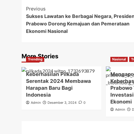
Post
Previous
Sukses Lawatan ke Berbagai Negara, Preside
Navigation
Prabowo Dorong Kemajuan dan Pemerataan
Ekonomi Nasional
More Stories
Trending
Nasional
T
Keberhasilan Pilkada
Mengapre
Serentak 2024 Membawa
Keberhas
Harapan Baru Bagi
Prabowo 
Indonesia
Investas
Ekonomi
Admin
Desember 3, 2024
0
Admin
D