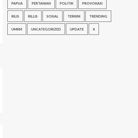
PAPUA
PERTANIAN
POLITIK
PROVOKASI
RILIS
RILLIS
SOSIAL
TERKINI
TRENDING
UMKM
UNCATEGORIZED
UPDATE
X