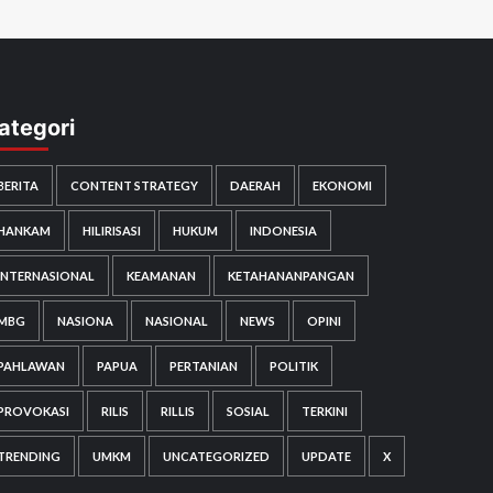
ategori
BERITA
CONTENT STRATEGY
DAERAH
EKONOMI
HANKAM
HILIRISASI
HUKUM
INDONESIA
INTERNASIONAL
KEAMANAN
KETAHANANPANGAN
MBG
NASIONA
NASIONAL
NEWS
OPINI
PAHLAWAN
PAPUA
PERTANIAN
POLITIK
PROVOKASI
RILIS
RILLIS
SOSIAL
TERKINI
TRENDING
UMKM
UNCATEGORIZED
UPDATE
X