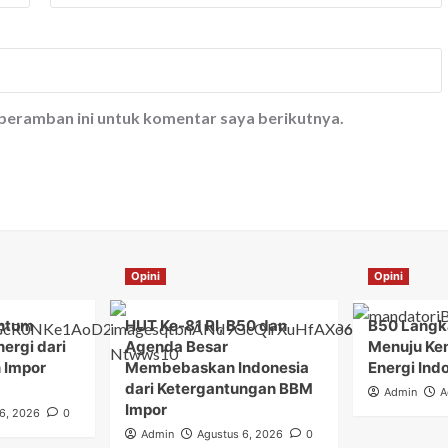
 peramban ini untuk komentar saya berikutnya.
Opini
Opini
ntum
HUT Ke-81 RI, B50 dan
B50 Langka
ergi dari
Agenda Besar
Menuju Ke
 Impor
Membebaskan Indonesia
Energi Ind
dari Ketergantungan BBM
Admin
A
Impor
6, 2026
0
Admin
Agustus 6, 2026
0