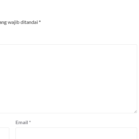
ang wajib ditandai
*
Email
*