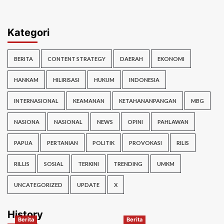
Kategori
BERITA
CONTENT STRATEGY
DAERAH
EKONOMI
HANKAM
HILIRISASI
HUKUM
INDONESIA
INTERNASIONAL
KEAMANAN
KETAHANANPANGAN
MBG
NASIONA
NASIONAL
NEWS
OPINI
PAHLAWAN
PAPUA
PERTANIAN
POLITIK
PROVOKASI
RILIS
RILLIS
SOSIAL
TERKINI
TRENDING
UMKM
UNCATEGORIZED
UPDATE
X
History
Berita
Berita