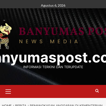
Skip
Agustus 6, 2026
to
content
anyumaspost.c
INFORMASI TERKINI DAN TERUPDATE
Primary
Menu
HOME
BERITA
PEMANGKASAN ANGGARAN DI KEMENTERIAN,