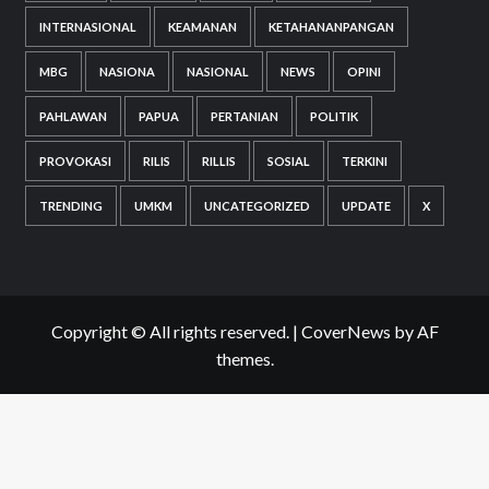
INTERNASIONAL
KEAMANAN
KETAHANANPANGAN
MBG
NASIONA
NASIONAL
NEWS
OPINI
PAHLAWAN
PAPUA
PERTANIAN
POLITIK
PROVOKASI
RILIS
RILLIS
SOSIAL
TERKINI
TRENDING
UMKM
UNCATEGORIZED
UPDATE
X
Copyright © All rights reserved.
|
CoverNews
by AF
themes.