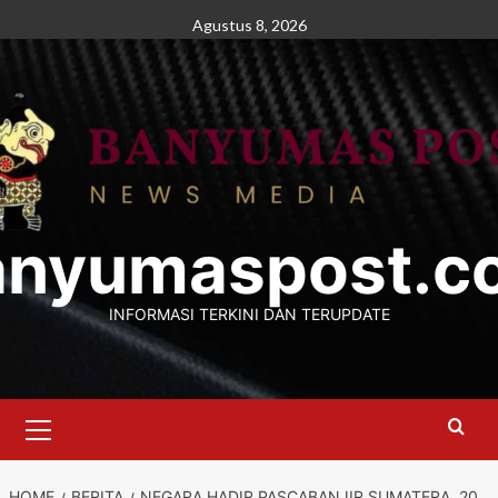
Skip
Agustus 8, 2026
to
content
anyumaspost.c
INFORMASI TERKINI DAN TERUPDATE
Primary
Menu
HOME
BERITA
NEGARA HADIR PASCABANJIR SUMATERA, 20