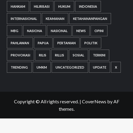
HANKAM
HILIRISASI
HUKUM
INDONESIA
INTERNASIONAL
KEAMANAN
KETAHANANPANGAN
MBG
NASIONA
NASIONAL
NEWS
OPINI
PAHLAWAN
PAPUA
PERTANIAN
POLITIK
PROVOKASI
RILIS
RILLIS
SOSIAL
TERKINI
TRENDING
UMKM
UNCATEGORIZED
UPDATE
X
Copyright © All rights reserved.
|
CoverNews
by AF
themes.