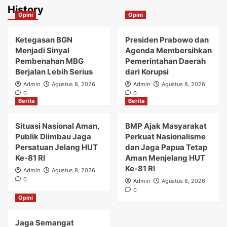
History
Opini
Opini
Ketegasan BGN
Presiden Prabowo dan
Menjadi Sinyal
Agenda Membersihkan
Pembenahan MBG
Pemerintahan Daerah
Berjalan Lebih Serius
dari Korupsi
Admin
Agustus 8, 2026
Admin
Agustus 8, 2026
0
0
Berita
Berita
Situasi Nasional Aman,
BMP Ajak Masyarakat
Publik Diimbau Jaga
Perkuat Nasionalisme
Persatuan Jelang HUT
dan Jaga Papua Tetap
Ke-81 RI
Aman Menjelang HUT
Ke-81 RI
Admin
Agustus 8, 2026
0
Admin
Agustus 8, 2026
0
Opini
Jaga Semangat