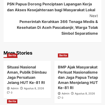
PSN Papua Dorong Penciptaan Lapangan Kerja
Navigation
dan Akses Kesejahteraan bagi Masyarakat Lokal
Next
Pemerintah Kerahkan 366 Tenaga Medis &
Kesehatan Di Aceh Pascabanjir, Warga Tolak
Simbol Separatisme
More Stories
Berita
Berita
Situasi Nasional
BMP Ajak Masyarakat
Aman, Publik Diimbau
Perkuat Nasionalisme
Jaga Persatuan
dan Jaga Papua Tetap
Jelang HUT Ke-81 RI
Aman Menjelang HUT
Ke-81 RI
Admin
Agustus 8, 2026
0
Admin
Agustus 8, 2026
0
Berita