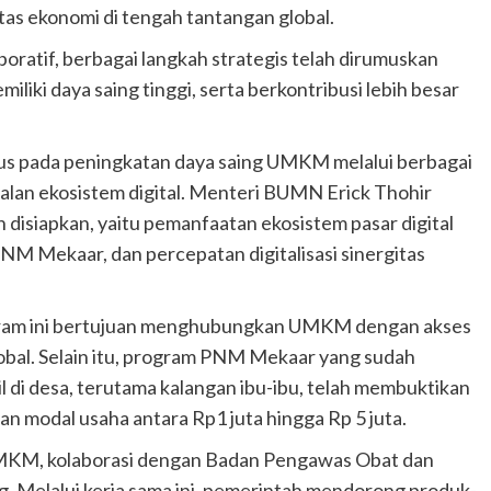
tas ekonomi di tengah tantangan global.
oratif, berbagai langkah strategis telah dirumuskan
ki daya saing tinggi, serta berkontribusi lebih besar
s pada peningkatan daya saing UMKM melalui berbagai
alan ekosistem digital. Menteri BUMN Erick Thohir
 disiapkan, yaitu pemanfaatan ekosistem pasar digital
 Mekaar, dan percepatan digitalisasi sinergitas
ram ini bertujuan menghubungkan UMKM dengan akses
lobal. Selain itu, program PNM Mekaar yang sudah
il di desa, terutama kalangan ibu-ibu, telah membuktikan
 modal usaha antara Rp1 juta hingga Rp 5 juta.
UMKM, kolaborasi dengan Badan Pengawas Obat dan
. Melalui kerja sama ini, pemerintah mendorong produk-