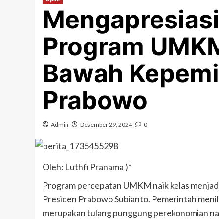
Mengapresiasi
Program UMKM 
Bawah Kepemi
Prabowo
Admin
Desember 29, 2024
0
Oleh: Luthfi Pranama )*
Program percepatan UMKM naik kelas menjadi 
Presiden Prabowo Subianto. Pemerintah meni
merupakan tulang punggung perekonomian na