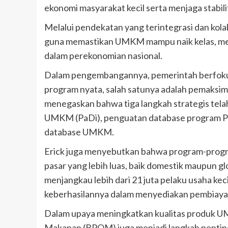
ekonomi masyarakat kecil serta menjaga stabili
Melalui pendekatan yang terintegrasi dan kolab
guna memastikan UMKM mampu naik kelas, memili
dalam perekonomian nasional.
Dalam pengembangannya, pemerintah berfoku
program nyata, salah satunya adalah pemaksim
menegaskan bahwa tiga langkah strategis telah
UMKM (PaDi), penguatan database program PNM
database UMKM.
Erick juga menyebutkan bahwa program-prog
pasar yang lebih luas, baik domestik maupun g
menjangkau lebih dari 21 juta pelaku usaha kec
keberhasilannya dalam menyediakan pembiayaan
Dalam upaya meningkatkan kualitas produk 
Makanan (BPOM) juga menjadi langkah penting