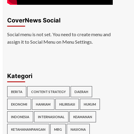
CoverNews Social
Social menu is not set. You need to create menu and
assign it to Social Menu on Menu Settings.
Kategori
BERITA
CONTENT STRATEGY
DAERAH
EKONOMI
HANKAM
HILIRISASI
HUKUM
INDONESIA
INTERNASIONAL
KEAMANAN
KETAHANANPANGAN
MBG
NASIONA