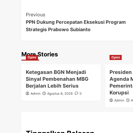
Post
Previous
PPN Dukung Percepatan Eksekusi Program
Navigation
Strategis Prabowo Subianto
More Stories
Opini
Opini
Ketegasan BGN Menjadi
Presiden
Sinyal Pembenahan MBG
Agenda 
Berjalan Lebih Serius
Pemerint
Korupsi
Admin
Agustus 8, 2026
0
Admin
A