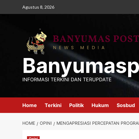
Skip
Agustus 8, 2026
to
content
Banyumasp
INFORMASI TERKINI DAN TERUPDATE
Home
Terkini
Politik
Hukum
Sosbud
HOME
OPINI
MENGAPRESIASI PERCEPATAN PROGRA
Opini