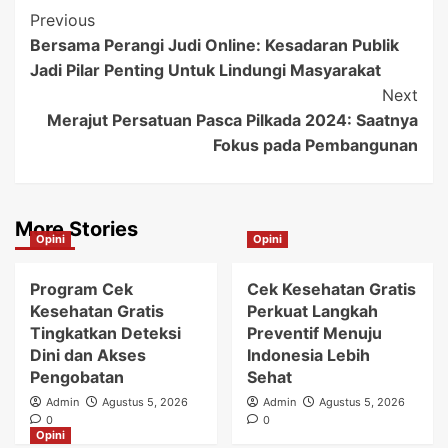
Post
Previous
Bersama Perangi Judi Online: Kesadaran Publik
Navigation
Jadi Pilar Penting Untuk Lindungi Masyarakat
Next
Merajut Persatuan Pasca Pilkada 2024: Saatnya
Fokus pada Pembangunan
More Stories
Opini
Opini
Program Cek
Cek Kesehatan Gratis
Kesehatan Gratis
Perkuat Langkah
Tingkatkan Deteksi
Preventif Menuju
Dini dan Akses
Indonesia Lebih
Pengobatan
Sehat
Admin
Agustus 5, 2026
Admin
Agustus 5, 2026
0
0
Opini