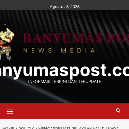
Skip
Agustus 6, 2026
to
content
anyumaspost.c
INFORMASI TERKINI DAN TERUPDATE
Primary
Menu
HOME
POLITIK
MENGAPRESIASI PELAKSANAAN PILKADA