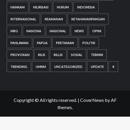
HANKAM
HILIRISASI
HUKUM
INDONESIA
INTERNASIONAL
KEAMANAN
KETAHANANPANGAN
MBG
NASIONA
NASIONAL
NEWS
OPINI
PAHLAWAN
PAPUA
PERTANIAN
POLITIK
PROVOKASI
RILIS
RILLIS
SOSIAL
TERKINI
TRENDING
UMKM
UNCATEGORIZED
UPDATE
X
Copyright © All rights reserved.
|
CoverNews
by AF
themes.