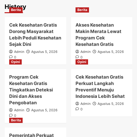
History
Berita
Berita
Cek Kesehatan Gratis
Akses Kesehatan
Dorong Masyarakat
Makin Merata Lewat
Lebih Peduli Kesehatan
Program Cek
Sejak Dini
Kesehatan Gratis
Admin
Agustus 5, 2026
Admin
Agustus 5, 2026
0
0
Opini
Opini
Program Cek
Cek Kesehatan Gratis
Kesehatan Gratis
Perkuat Langkah
Tingkatkan Deteksi
Preventif Menuju
Dini dan Akses
Indonesia Lebih Sehat
Pengobatan
Admin
Agustus 5, 2026
0
Admin
Agustus 5, 2026
0
Berita
Pemerintah Perkuat