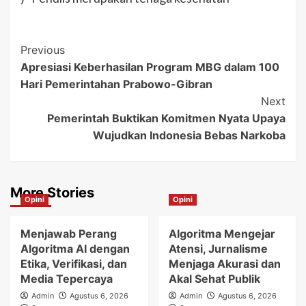
Post
Previous
Apresiasi Keberhasilan Program MBG dalam 100
Navigation
Hari Pemerintahan Prabowo-Gibran
Next
Pemerintah Buktikan Komitmen Nyata Upaya
Wujudkan Indonesia Bebas Narkoba
More Stories
Opini
Opini
Menjawab Perang
Algoritma Mengejar
Algoritma AI dengan
Atensi, Jurnalisme
Etika, Verifikasi, dan
Menjaga Akurasi dan
Media Tepercaya
Akal Sehat Publik
Admin
Agustus 6, 2026
Admin
Agustus 6, 2026