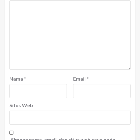
Nama
*
Email
*
Situs Web
Simpan nama, email, dan situs web saya pada