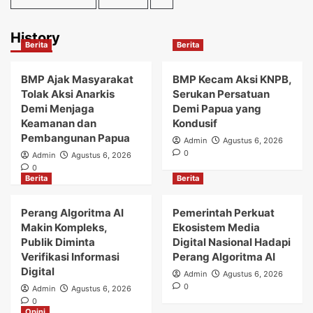
History
Berita
Berita
BMP Ajak Masyarakat
BMP Kecam Aksi KNPB,
Tolak Aksi Anarkis
Serukan Persatuan
Demi Menjaga
Demi Papua yang
Keamanan dan
Kondusif
Pembangunan Papua
Admin
Agustus 6, 2026
0
Admin
Agustus 6, 2026
0
Berita
Berita
Perang Algoritma AI
Pemerintah Perkuat
Makin Kompleks,
Ekosistem Media
Publik Diminta
Digital Nasional Hadapi
Verifikasi Informasi
Perang Algoritma AI
Digital
Admin
Agustus 6, 2026
0
Admin
Agustus 6, 2026
0
Opini