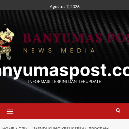
Skip
Agustus 7, 2026
to
content
anyumaspost.c
INFORMASI TERKINI DAN TERUPDATE
Primary
Menu
HOME
OPINI
MENDUKUNG KESUKSESAN PROGRAM