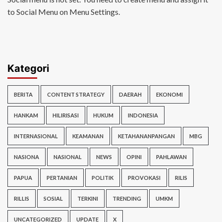
to Social Menu on Menu Settings.
Kategori
BERITA
CONTENT STRATEGY
DAERAH
EKONOMI
HANKAM
HILIRISASI
HUKUM
INDONESIA
INTERNASIONAL
KEAMANAN
KETAHANANPANGAN
MBG
NASIONA
NASIONAL
NEWS
OPINI
PAHLAWAN
PAPUA
PERTANIAN
POLITIK
PROVOKASI
RILIS
RILLIS
SOSIAL
TERKINI
TRENDING
UMKM
UNCATEGORIZED
UPDATE
X