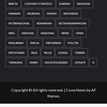
BERITA
CONTENT STRATEGY
DAERAH
EKONOMI
HANKAM
HILIRISASI
HUKUM
INDONESIA
INTERNASIONAL
KEAMANAN
KETAHANANPANGAN
MBG
NASIONA
NASIONAL
NEWS
OPINI
PAHLAWAN
PAPUA
PERTANIAN
POLITIK
PROVOKASI
RILIS
RILLIS
SOSIAL
TERKINI
TRENDING
UMKM
UNCATEGORIZED
UPDATE
X
Copyright © All rights reserved.
|
CoverNews
by AF
themes.