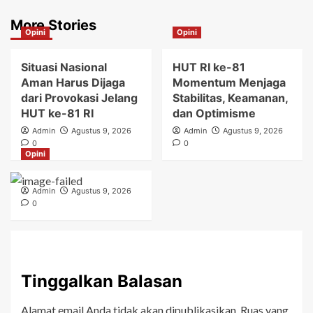
More Stories
Opini
Opini
Situasi Nasional
HUT RI ke-81
Aman Harus Dijaga
Momentum Menjaga
dari Provokasi Jelang
Stabilitas, Keamanan,
HUT ke-81 RI
dan Optimisme
Admin
Agustus 9, 2026
Admin
Agustus 9, 2026
0
0
Opini
Admin
Agustus 9, 2026
0
Tinggalkan Balasan
Alamat email Anda tidak akan dipublikasikan.
Ruas yang