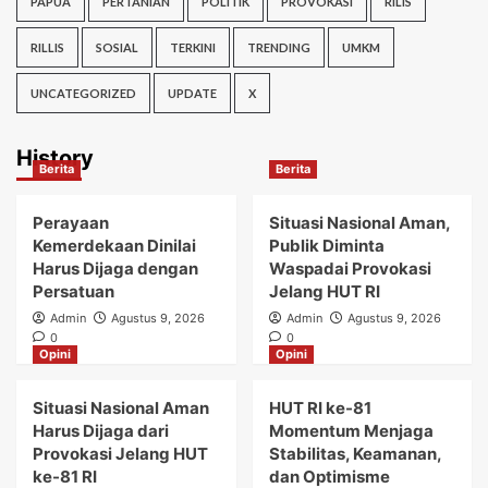
PAPUA
PERTANIAN
POLITIK
PROVOKASI
RILIS
RILLIS
SOSIAL
TERKINI
TRENDING
UMKM
UNCATEGORIZED
UPDATE
X
History
Berita
Berita
Perayaan
Situasi Nasional Aman,
Kemerdekaan Dinilai
Publik Diminta
Harus Dijaga dengan
Waspadai Provokasi
Persatuan
Jelang HUT RI
Admin
Agustus 9, 2026
Admin
Agustus 9, 2026
0
0
Opini
Opini
Situasi Nasional Aman
HUT RI ke-81
Harus Dijaga dari
Momentum Menjaga
Provokasi Jelang HUT
Stabilitas, Keamanan,
ke-81 RI
dan Optimisme