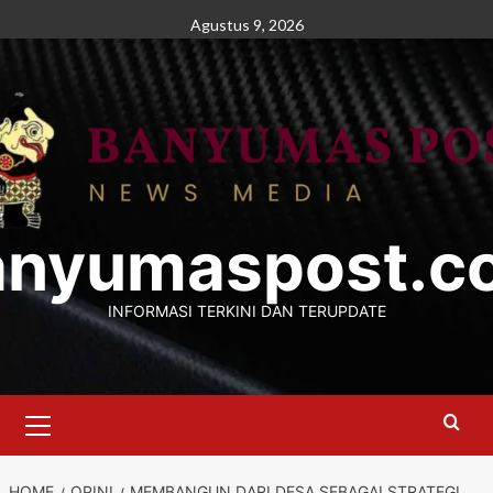
Skip
Agustus 9, 2026
to
content
anyumaspost.c
INFORMASI TERKINI DAN TERUPDATE
Primary
Menu
HOME
OPINI
MEMBANGUN DARI DESA SEBAGAI STRATEGI