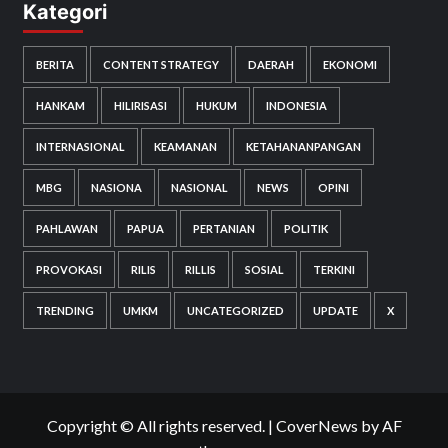
Kategori
BERITA
CONTENT STRATEGY
DAERAH
EKONOMI
HANKAM
HILIRISASI
HUKUM
INDONESIA
INTERNASIONAL
KEAMANAN
KETAHANANPANGAN
MBG
NASIONA
NASIONAL
NEWS
OPINI
PAHLAWAN
PAPUA
PERTANIAN
POLITIK
PROVOKASI
RILIS
RILLIS
SOSIAL
TERKINI
TRENDING
UMKM
UNCATEGORIZED
UPDATE
X
Copyright © All rights reserved.
|
CoverNews
by AF