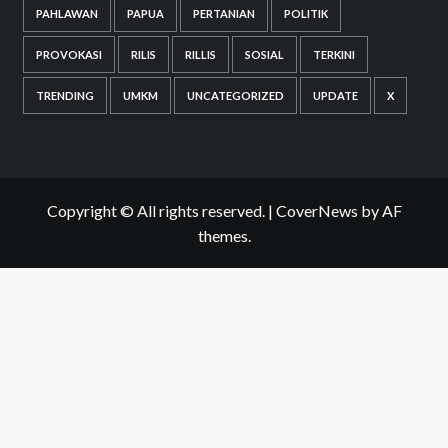
PAHLAWAN
PAPUA
PERTANIAN
POLITIK
PROVOKASI
RILIS
RILLIS
SOSIAL
TERKINI
TRENDING
UMKM
UNCATEGORIZED
UPDATE
X
Copyright © All rights reserved.
|
CoverNews
by AF
themes.