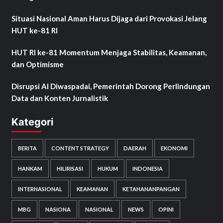
Situasi Nasional Aman Harus Dijaga dari Provokasi Jelang
HUT ke-81 RI
HUT RI ke-81 Momentum Menjaga Stabilitas, Keamanan,
dan Optimisme
Disrupsi AI Diwaspadai, Pemerintah Dorong Perlindungan
Data dan Konten Jurnalistik
Kategori
BERITA
CONTENT STRATEGY
DAERAH
EKONOMI
HANKAM
HILIRISASI
HUKUM
INDONESIA
INTERNASIONAL
KEAMANAN
KETAHANANPANGAN
MBG
NASIONA
NASIONAL
NEWS
OPINI