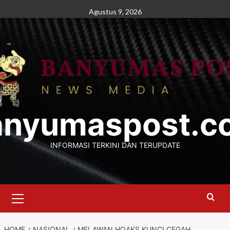
Skip
Agustus 9, 2026
to
content
anyumaspost.c
INFORMASI TERKINI DAN TERUPDATE
Primary
Menu
HOME
NASIONAL
MELAWAN HOAKS KUNCI CEGAH