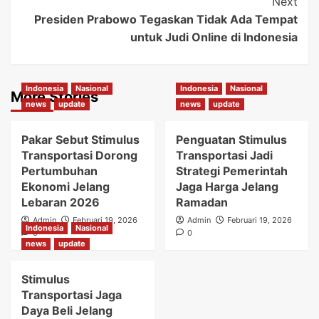
Next
Presiden Prabowo Tegaskan Tidak Ada Tempat
untuk Judi Online di Indonesia
Indonesia
Nasional
Indonesia
Nasional
More Stories
news
update
news
update
Pakar Sebut Stimulus
Penguatan Stimulus
Transportasi Dorong
Transportasi Jadi
Pertumbuhan
Strategi Pemerintah
Ekonomi Jelang
Jaga Harga Jelang
Lebaran 2026
Ramadan
Admin
Februari 19, 2026
Admin
Februari 19, 2026
Indonesia
Nasional
0
0
news
update
Stimulus
Transportasi Jaga
Daya Beli Jelang