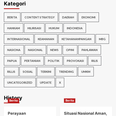
Kategori
BERITA
CONTENT STRATEGY
DAERAH
EKONOMI
HANKAM
HILIRISASI
HUKUM
INDONESIA
INTERNASIONAL
KEAMANAN
KETAHANANPANGAN
MBG
NASIONA
NASIONAL
NEWS
OPINI
PAHLAWAN
PAPUA
PERTANIAN
POLITIK
PROVOKASI
RILIS
RILLIS
SOSIAL
TERKINI
TRENDING
UMKM
UNCATEGORIZED
UPDATE
X
History
Berita
Berita
Perayaan
Situasi Nasional Aman,