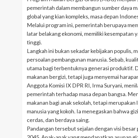
pemerintah dalam membangun sumber daya manu
global yang kian kompleks, masa depan Indones
Melalui program ini, pemerintah berupaya me
latar belakang ekonomi, memiliki kesempatan 
tinggi.
Langkah ini bukan sekadar kebijakan populis, 
persoalan pembangunan manusia. Sebab, kuali
utama bagi terbentuknya generasi produktif.
makanan bergizi, tetapi juga menyemai harapa
Anggota Komisi IX DPR RI, Irma Suryani, men
pemerintah terhadap masa depan bangsa. Menu
makanan bagi anak sekolah, tetapi merupakan
manusia yang kokoh. Ia menegaskan bahwa gizi 
cerdas, dan berdaya saing.
Pandangan tersebut sejalan dengan visi besa
2045. Anak-anak yang mendapatkan asupan gi