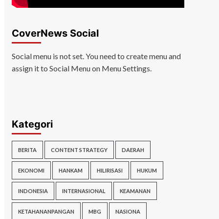
CoverNews Social
Social menu is not set. You need to create menu and
assign it to Social Menu on Menu Settings.
Kategori
BERITA
CONTENT STRATEGY
DAERAH
EKONOMI
HANKAM
HILIRISASI
HUKUM
INDONESIA
INTERNASIONAL
KEAMANAN
KETAHANANPANGAN
MBG
NASIONA