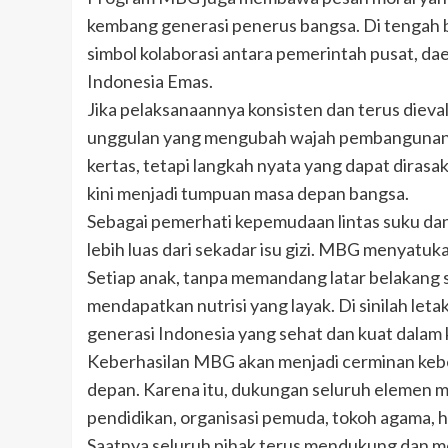
kembang generasi penerus bangsa. Di tengah 
simbol kolaborasi antara pemerintah pusat, da
Indonesia Emas.
Jika pelaksanaannya konsisten dan terus diev
unggulan yang mengubah wajah pembangunan ma
kertas, tetapi langkah nyata yang dapat diras
kini menjadi tumpuan masa depan bangsa.
Sebagai pemerhati kepemudaan lintas suku dan
lebih luas dari sekadar isu gizi. MBG menyatu
Setiap anak, tanpa memandang latar belakang so
mendapatkan nutrisi yang layak. Di sinilah l
generasi Indonesia yang sehat dan kuat dalam
Keberhasilan MBG akan menjadi cerminan kebe
depan. Karena itu, dukungan seluruh elemen ma
pendidikan, organisasi pemuda, tokoh agama, h
Saatnya seluruh pihak terus mendukung dan m