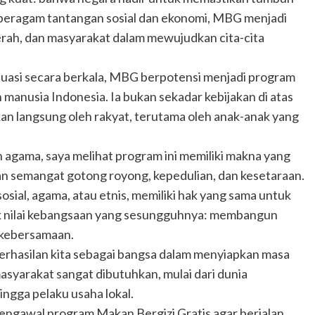
beragam tantangan sosial dan ekonomi, MBG menjadi
erah, dan masyarakat dalam mewujudkan cita-cita
aluasi secara berkala, MBG berpotensi menjadi program
nusia Indonesia. Ia bukan sekadar kebijakan di atas
akan langsung oleh rakyat, terutama oleh anak-anak yang
 agama, saya melihat program ini memiliki makna yang
kan semangat gotong royong, kepedulian, dan kesetaraan.
sial, agama, atau etnis, memiliki hak yang sama untuk
etak nilai kebangsaan yang sesungguhnya: membangun
 kebersamaan.
rhasilan kita sebagai bangsa dalam menyiapkan masa
syarakat sangat dibutuhkan, mulai dari dunia
ingga pelaku usaha lokal.
engawal program Makan Bergizi Gratis agar berjalan