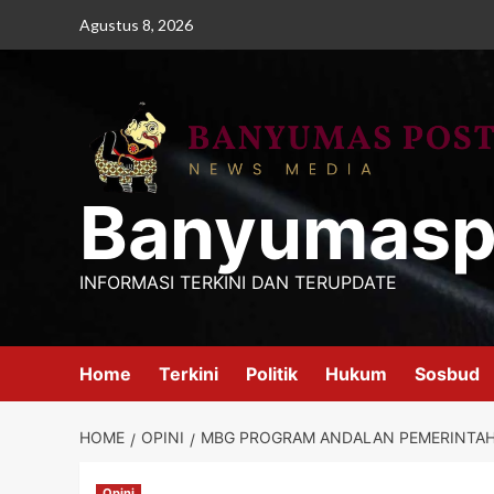
Skip
Agustus 8, 2026
to
content
Banyumasp
INFORMASI TERKINI DAN TERUPDATE
Home
Terkini
Politik
Hukum
Sosbud
HOME
OPINI
MBG PROGRAM ANDALAN PEMERINTAH 
Opini