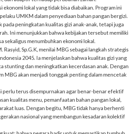
 ekonomi lokal yang tidak bisa diabaikan. Program ini
n pelaku UMKM dalam penyediaan bahan pangan bergizi.
ada peningkatan kualitas gizi anak-anak, tetapi juga
ah. Ini menunjukkan bahwa kebijakan tersebut memiliki
gsa sekaligus menumbuhkan ekonomi lokal.
M. Rasyid, Sp.G.K, menilai MBG sebagai langkah strategis
onesia 2045. Ia menjelaskan bahwa kualitas gizi yang
ka stunting dan meningkatkan kecerdasan anak. Dengan
ram MBG akan menjadi tonggak penting dalam mencetak
 perlu terus disempurnakan agar benar-benar efektif
san kualitas menu, pemanfaatan bahan pangan lokal,
arakat luas. Dengan begitu, MBG tidak hanya berhenti
 gerakan nasional yang membangun kesadaran kolektif
 kuat: bahwa negara hadir untuk memastikan tumbuh