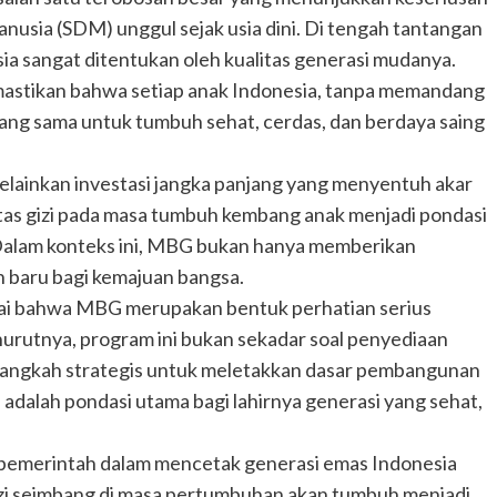
sia (SDM) unggul sejak usia dini. Di tengah tantangan
ia sangat ditentukan oleh kualitas generasi mudanya.
mastikan bahwa setiap anak Indonesia, tanpa memandang
yang sama untuk tumbuh sehat, cerdas, dan berdaya saing
melainkan investasi jangka panjang yang menyentuh akar
tas gizi pada masa tumbuh kembang anak menjadi pondasi
 Dalam konteks ini, MBG bukan hanya memberikan
n baru bagi kemajuan bangsa.
ilai bahwa MBG merupakan bentuk perhatian serius
rutnya, program ini bukan sekadar soal penyediaan
 langkah strategis untuk meletakkan dasar pembangunan
adalah pondasi utama bagi lahirnya generasi yang sehat,
r pemerintah dalam mencetak generasi emas Indonesia
zi seimbang di masa pertumbuhan akan tumbuh menjadi