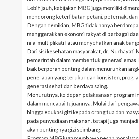
Lebih jauh, kebijakan MBG juga memiliki dimensi
mendorong keterlibatan petani, peternak, da
Dengan demikian, MBG tidak hanya berdampak p
menggerakkan ekonomi rakyat di berbagai daer
nilai multiplikatif atau menyehatkan anak ban
Dari sisi kesehatan masyarakat, dr. Nurhayati 
pemerintah dalam membentuk generasi emas Ind
baik berperan penting dalam menurunkan ang
penerapan yang terukur dan konsisten, prog
generasi sehat dan berdaya saing.
Menurutnya, ke depan pelaksanaan program ini
dalam mencapai tujuannya. Mulai dari pengawa
hingga edukasi gizi kepada orang tua dan masy
pada penyediaan makanan, tetapi juga menjadi
akan pentingnya gizi seimbang.
Program MBG juga membawa pesan moral yang