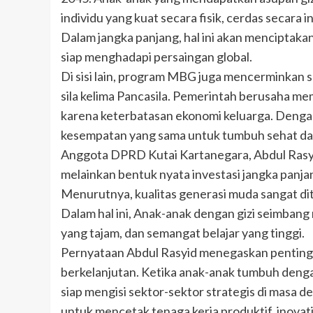
individu yang kuat secara fisik, cerdas secara 
Dalam jangka panjang, hal ini akan menciptak
siap menghadapi persaingan global.
Di sisi lain, program MBG juga mencerminkan 
sila kelima Pancasila. Pemerintah berusaha me
karena keterbatasan ekonomi keluarga. Dengan
kesempatan yang sama untuk tumbuh sehat dan 
Anggota DPRD Kutai Kartanegara, Abdul Rasyi
melainkan bentuk nyata investasi jangka pan
Menurutnya, kualitas generasi muda sangat dit
Dalam hal ini, Anak-anak dengan gizi seimbang
yang tajam, dan semangat belajar yang tinggi.
Pernyataan Abdul Rasyid menegaskan pentin
berkelanjutan. Ketika anak-anak tumbuh dengan
siap mengisi sektor-sektor strategis di masa 
untuk mencetak tenaga kerja produktif, inovat