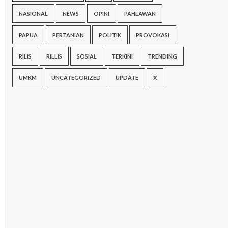
NASIONAL
NEWS
OPINI
PAHLAWAN
PAPUA
PERTANIAN
POLITIK
PROVOKASI
RILIS
RILLIS
SOSIAL
TERKINI
TRENDING
UMKM
UNCATEGORIZED
UPDATE
X