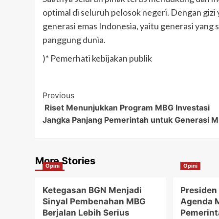
optimal di seluruh pelosok negeri. Dengan giz
generasi emas Indonesia, yaitu generasi yang s
panggung dunia.
)* Pemerhati kebijakan publik
Post
Previous
Riset Menunjukkan Program MBG Investasi
Navigation
Jangka Panjang Pemerintah untuk Generasi 
More Stories
Opini
Opini
Ketegasan BGN Menjadi
Presiden
Sinyal Pembenahan MBG
Agenda 
Berjalan Lebih Serius
Pemerint