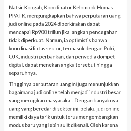
Natsir Kongah, Koordinator Kelompok Humas
PPATK, mengungkapkan bahwa perputaran uang
judi online pada 2024 diperkirakan dapat
mencapai Rp900 triliun jika langkah pencegahan
tidak diperkuat. Namun, ia optimistis bahwa
koordinasi lintas sektor, termasuk dengan Polri,
OJK, industri perbankan, dan penyedia dompet
digital, dapat menekan angka tersebut hingga
separuhnya.
Tingginya perputaran uang ini juga menunjukkan
bagaimana judi online telah menjadi industri besar
yang merugikan masyarakat. Dengan banyaknya
uang yang beredar di sektor ini, pelaku judi online
memiliki daya tarik untuk terus mengembangkan
modus baru yang lebih sulit dikenali. Oleh karena