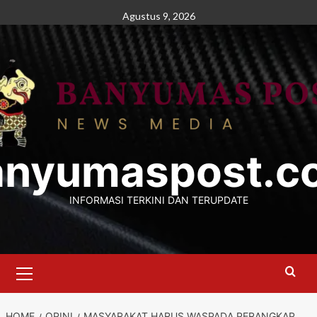
Skip
Agustus 9, 2026
to
content
anyumaspost.c
INFORMASI TERKINI DAN TERUPDATE
Primary
Menu
HOME
OPINI
MASYARAKAT HARUS WASPADA PERANGKAP