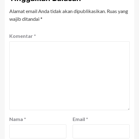
Alamat email Anda tidak akan dipublikasikan.
Ruas yang
wajib ditandai
*
Komentar
*
Nama
*
Email
*