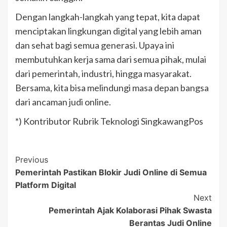
Dengan langkah-langkah yang tepat, kita dapat
menciptakan lingkungan digital yang lebih aman
dan sehat bagi semua generasi. Upaya ini
membutuhkan kerja sama dari semua pihak, mulai
dari pemerintah, industri, hingga masyarakat.
Bersama, kita bisa melindungi masa depan bangsa
dari ancaman judi online.
*) Kontributor Rubrik Teknologi SingkawangPos
Post
Previous
Pemerintah Pastikan Blokir Judi Online di Semua
Navigation
Platform Digital
Next
Pemerintah Ajak Kolaborasi Pihak Swasta
Berantas Judi Online