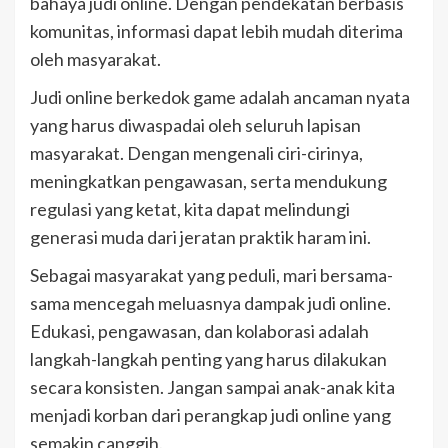
bahaya judi online. Dengan pendekatan berbasis
komunitas, informasi dapat lebih mudah diterima
oleh masyarakat.
Judi online berkedok game adalah ancaman nyata
yang harus diwaspadai oleh seluruh lapisan
masyarakat. Dengan mengenali ciri-cirinya,
meningkatkan pengawasan, serta mendukung
regulasi yang ketat, kita dapat melindungi
generasi muda dari jeratan praktik haram ini.
Sebagai masyarakat yang peduli, mari bersama-
sama mencegah meluasnya dampak judi online.
Edukasi, pengawasan, dan kolaborasi adalah
langkah-langkah penting yang harus dilakukan
secara konsisten. Jangan sampai anak-anak kita
menjadi korban dari perangkap judi online yang
semakin canggih.