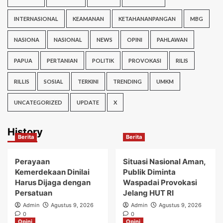
INTERNASIONAL
KEAMANAN
KETAHANANPANGAN
MBG
NASIONA
NASIONAL
NEWS
OPINI
PAHLAWAN
PAPUA
PERTANIAN
POLITIK
PROVOKASI
RILIS
RILLIS
SOSIAL
TERKINI
TRENDING
UMKM
UNCATEGORIZED
UPDATE
X
History
Berita
Berita
Perayaan
Situasi Nasional Aman,
Kemerdekaan Dinilai
Publik Diminta
Harus Dijaga dengan
Waspadai Provokasi
Persatuan
Jelang HUT RI
Admin
Agustus 9, 2026
Admin
Agustus 9, 2026
0
0
Opini
Opini