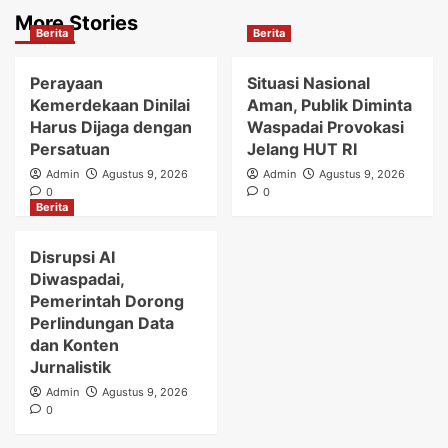
More Stories
Berita
Berita
Perayaan
Situasi Nasional
Kemerdekaan Dinilai
Aman, Publik Diminta
Harus Dijaga dengan
Waspadai Provokasi
Persatuan
Jelang HUT RI
Admin
Agustus 9, 2026
Admin
Agustus 9, 2026
0
0
Berita
Disrupsi AI
Diwaspadai,
Pemerintah Dorong
Perlindungan Data
dan Konten
Jurnalistik
Admin
Agustus 9, 2026
0