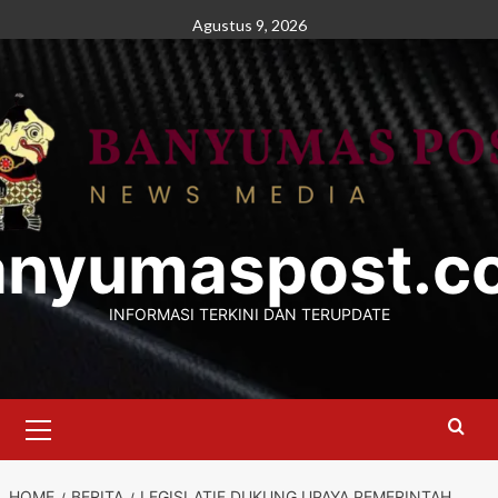
Skip
Agustus 9, 2026
to
content
anyumaspost.c
INFORMASI TERKINI DAN TERUPDATE
Primary
Menu
HOME
BERITA
LEGISLATIF DUKUNG UPAYA PEMERINTAH