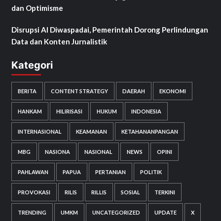
dan Optimisme
Disrupsi AI Diwaspadai, Pemerintah Dorong Perlindungan
Data dan Konten Jurnalistik
Kategori
BERITA
CONTENT STRATEGY
DAERAH
EKONOMI
HANKAM
HILIRISASI
HUKUM
INDONESIA
INTERNASIONAL
KEAMANAN
KETAHANANPANGAN
MBG
NASIONA
NASIONAL
NEWS
OPINI
PAHLAWAN
PAPUA
PERTANIAN
POLITIK
PROVOKASI
RILIS
RILLIS
SOSIAL
TERKINI
TRENDING
UMKM
UNCATEGORIZED
UPDATE
X