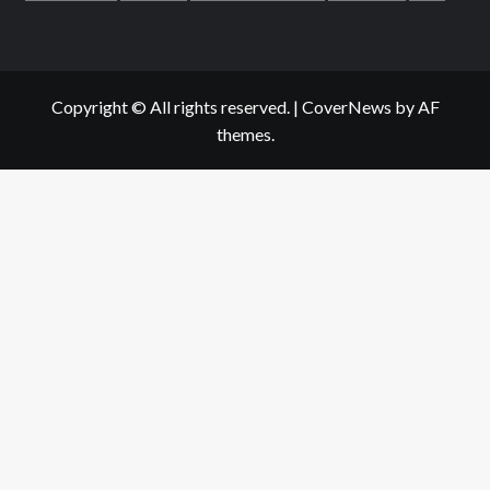
Copyright © All rights reserved.
|
CoverNews
by AF
themes.