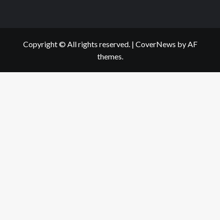
Copyright © All rights reserved.
|
CoverNews
by AF
themes.