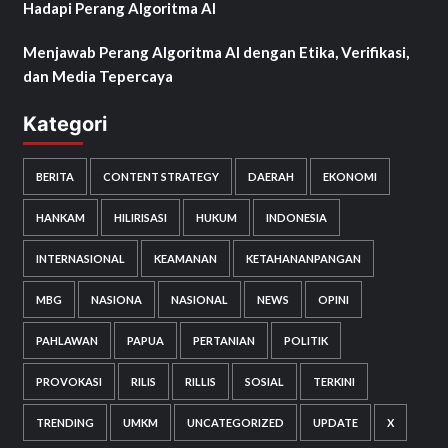
Hadapi Perang Algoritma AI
Menjawab Perang Algoritma AI dengan Etika, Verifikasi,
dan Media Tepercaya
Kategori
BERITA
CONTENT STRATEGY
DAERAH
EKONOMI
HANKAM
HILIRISASI
HUKUM
INDONESIA
INTERNASIONAL
KEAMANAN
KETAHANANPANGAN
MBG
NASIONA
NASIONAL
NEWS
OPINI
PAHLAWAN
PAPUA
PERTANIAN
POLITIK
PROVOKASI
RILIS
RILLIS
SOSIAL
TERKINI
TRENDING
UMKM
UNCATEGORIZED
UPDATE
X