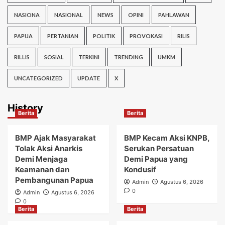
NASIONA
NASIONAL
NEWS
OPINI
PAHLAWAN
PAPUA
PERTANIAN
POLITIK
PROVOKASI
RILIS
RILLIS
SOSIAL
TERKINI
TRENDING
UMKM
UNCATEGORIZED
UPDATE
X
History
Berita
Berita
BMP Ajak Masyarakat
BMP Kecam Aksi KNPB,
Tolak Aksi Anarkis
Serukan Persatuan
Demi Menjaga
Demi Papua yang
Keamanan dan
Kondusif
Pembangunan Papua
Admin
Agustus 6, 2026
0
Admin
Agustus 6, 2026
0
Berita
Berita