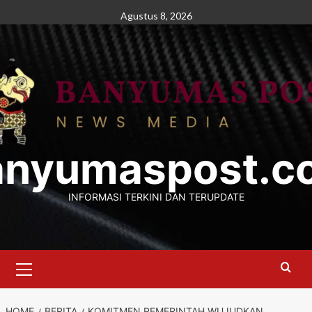
Skip
Agustus 8, 2026
to
content
anyumaspost.c
INFORMASI TERKINI DAN TERUPDATE
Primary
Menu
HOME
BERITA
KOMITMEN PEMERINTAH WUJUDKAN