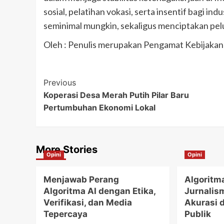
sosial, pelatihan vokasi, serta insentif bagi i
seminimal mungkin, sekaligus menciptakan pelu
Oleh : Penulis merupakan Pengamat Kebijakan
Post
Previous
Koperasi Desa Merah Putih Pilar Baru
Navigation
Pertumbuhan Ekonomi Lokal
More Stories
Opini
Opini
Menjawab Perang
Algoritm
Algoritma AI dengan Etika,
Jurnalis
Verifikasi, dan Media
Akurasi 
Tepercaya
Publik