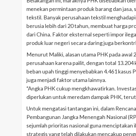
Belakangan ini, maraknya PHK disebabkan oleh
menekan permintaan produk barang dan jasa, se
tekstil. Banyak perusahaan tekstil menghadapi
berusia lebih dari 20 tahun, membuat harga p
dari China. Faktor eksternal seperti impor il
produk luar negeri secara daring juga berkontri
Menurut Maliki, alasan utama PHK pada awal 2
perusahaan karena pailit, dengan total 13.204 
beban upah tinggi menyebabkan 4.461 kasus PHK
juga menjadi faktor utama lainnya.
“Angka PHK cukup mengkhawatirkan. Investasi p
diperlukan untuk meredam dampak PHK, teruta
Untuk mengatasi tantangan ini, dalam Rencan
Pembangunan Jangka Menengah Nasional (RP
sejumlah prioritas nasional guna menciptakan 
strategis yang telah dilakukan mencakup peng