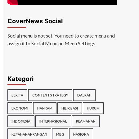
CoverNews Social
Social menu is not set. You need to create menu and
assign it to Social Menu on Menu Settings.
Kategori
BERITA
CONTENT STRATEGY
DAERAH
EKONOMI
HANKAM
HILIRISASI
HUKUM
INDONESIA
INTERNASIONAL
KEAMANAN
KETAHANANPANGAN
MBG
NASIONA