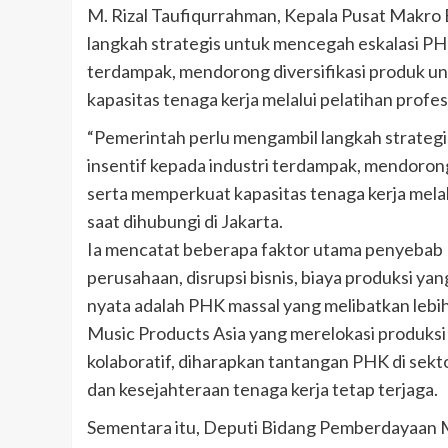
M. Rizal Taufiqurrahman, Kepala Pusat Makr
langkah strategis untuk mencegah eskalasi PH
terdampak, mendorong diversifikasi produk u
kapasitas tenaga kerja melalui pelatihan profes
“Pemerintah perlu mengambil langkah strateg
insentif kepada industri terdampak, mendorong
serta memperkuat kapasitas tenaga kerja melalu
saat dihubungi di Jakarta.
Ia mencatat beberapa faktor utama penyebab P
perusahaan, disrupsi bisnis, biaya produksi ya
nyata adalah PHK massal yang melibatkan lebih
Music Products Asia yang merelokasi produksi 
kolaboratif, diharapkan tantangan PHK di sekto
dan kesejahteraan tenaga kerja tetap terjaga.
Sementara itu, Deputi Bidang Pemberdayaan 