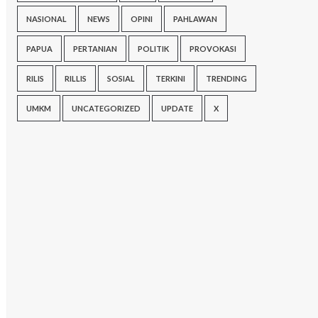
NASIONAL
NEWS
OPINI
PAHLAWAN
PAPUA
PERTANIAN
POLITIK
PROVOKASI
RILIS
RILLIS
SOSIAL
TERKINI
TRENDING
UMKM
UNCATEGORIZED
UPDATE
X