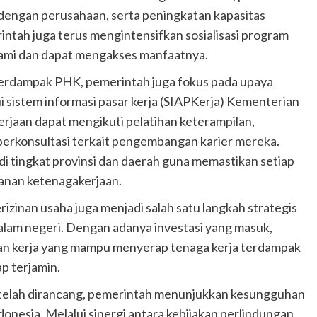
 dengan perusahaan, serta peningkatan kapasitas
rintah juga terus mengintensifkan sosialisasi program
ami dan dapat mengakses manfaatnya.
 terdampak PHK, pemerintah juga fokus pada upaya
i sistem informasi pasar kerja (SIAPKerja) Kementerian
rjaan dapat mengikuti pelatihan keterampilan,
berkonsultasi terkait pengembangan karier mereka.
di tingkat provinsi dan daerah guna memastikan setiap
anan ketenagakerjaan.
rizinan usaha juga menjadi salah satu langkah strategis
dalam negeri. Dengan adanya investasi yang masuk,
gan kerja yang mampu menyerap tenaga kerja terdampak
p terjamin.
 telah dirancang, pemerintah menunjukkan kesungguhan
donesia. Melalui sinergi antara kebijakan perlindungan