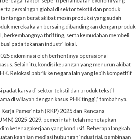
 berbagai faktor, seperti perlambatan ekonomi yang
rta persaingan global di sektor tekstil dan produk
 tantangan berat akibat mesin produksi yang sudah
roduk mereka kalah bersaing dibandingkan dengan produk
egal, berkembangnya thrifting, serta kemudahan membeli
busi pada tekanan industri lokal.
025 didominasi oleh berhentinya operasional
kasus. Selain itu, kondisi keuangan yang menurun akibat
. Relokasi pabrik ke negara lain yang lebih kompetitif
adat karya di sektor tekstil dan produk tekstil
ma di wilayah dengan kasus PHK tinggi,” tambahnya.
a Kerja Pemerintah (RKP) 2025 dan Rencana
JMN) 2025-2029, pemerintah telah menetapkan
iklim ketenagakerjaan yang kondusif. Beberapa langkah
uatan keahlian mediasi hubungan industrial, pembinaan