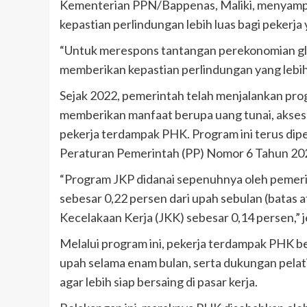
Kementerian PPN/Bappenas, Maliki, menyamp
kepastian perlindungan lebih luas bagi pekerj
“Untuk merespons tantangan perekonomian glo
memberikan kepastian perlindungan yang lebih
Sejak 2022, pemerintah telah menjalankan pro
memberikan manfaat berupa uang tunai, akses pe
pekerja terdampak PHK. Program ini terus dip
Peraturan Pemerintah (PP) Nomor 6 Tahun 20
“Program JKP didanai sepenuhnya oleh pemeri
sebesar 0,22 persen dari upah sebulan (batas 
Kecelakaan Kerja (JKK) sebesar 0,14 persen,” je
Melalui program ini, pekerja terdampak PHK b
upah selama enam bulan, serta dukungan pela
agar lebih siap bersaing di pasar kerja.