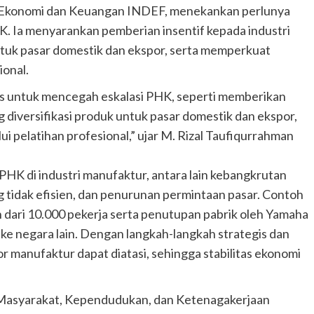
o Ekonomi dan Keuangan INDEF, menekankan perlunya
K. Ia menyarankan pemberian insentif kepada industri
ntuk pasar domestik dan ekspor, serta memperkuat
ional.
is untuk mencegah eskalasi PHK, seperti memberikan
 diversifikasi produk untuk pasar domestik dan ekspor,
i pelatihan profesional,” ujar M. Rizal Taufiqurrahman
HK di industri manufaktur, antara lain kebangkrutan
ng tidak efisien, dan penurunan permintaan pasar. Contoh
 dari 10.000 pekerja serta penutupan pabrik oleh Yamaha
ke negara lain. Dengan langkah-langkah strategis dan
r manufaktur dapat diatasi, sehingga stabilitas ekonomi
Masyarakat, Kependudukan, dan Ketenagakerjaan