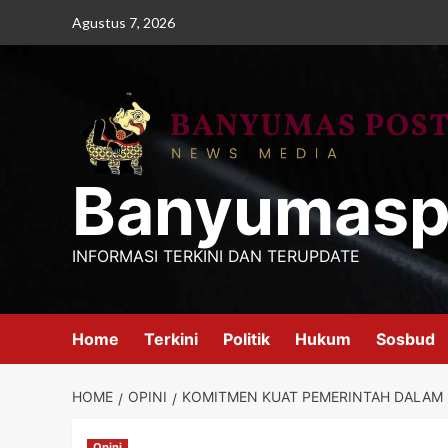
Skip
Agustus 7, 2026
to
content
Banyumasp
INFORMASI TERKINI DAN TERUPDATE
Home
Terkini
Politik
Hukum
Sosbud
HOME
OPINI
KOMITMEN KUAT PEMERINTAH DALAM 
Opini