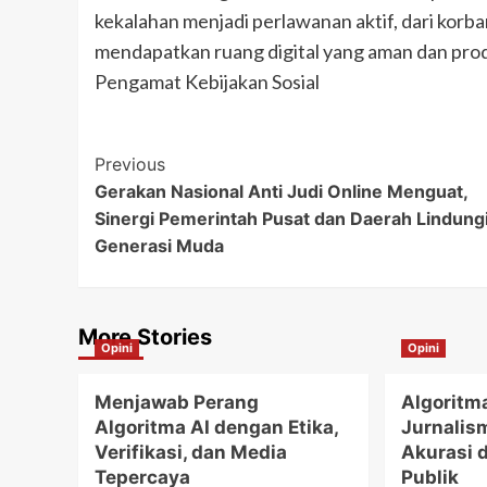
kekalahan menjadi perlawanan aktif, dari korb
mendapatkan ruang digital yang aman dan pro
Pengamat Kebijakan Sosial
Post
Previous
Gerakan Nasional Anti Judi Online Menguat,
Navigation
Sinergi Pemerintah Pusat dan Daerah Lindung
Generasi Muda
More Stories
Opini
Opini
Menjawab Perang
Algoritm
Algoritma AI dengan Etika,
Jurnalis
Verifikasi, dan Media
Akurasi 
Tepercaya
Publik