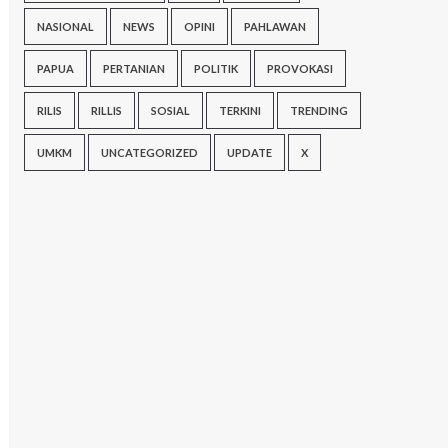
NASIONAL
NEWS
OPINI
PAHLAWAN
PAPUA
PERTANIAN
POLITIK
PROVOKASI
RILIS
RILLIS
SOSIAL
TERKINI
TRENDING
UMKM
UNCATEGORIZED
UPDATE
X