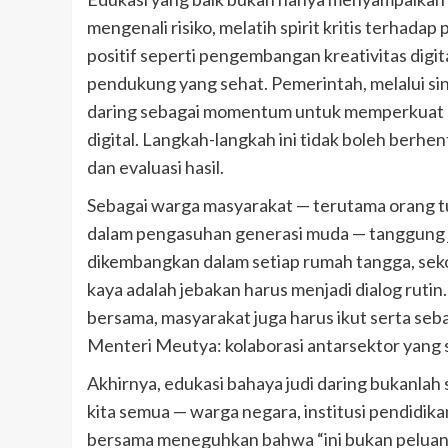
mengenali risiko, melatih spirit kritis terhad
positif seperti pengembangan kreativitas digi
pendukung yang sehat. Pemerintah, melalui sine
daring sebagai momentum untuk memperkuat regu
digital. Langkah-langkah ini tidak boleh berhen
dan evaluasi hasil.
Sebagai warga masyarakat — terutama orang tu
dalam pengasuhan generasi muda — tanggung ja
dikembangkan dalam setiap rumah tangga, se
kaya adalah jebakan harus menjadi dialog ruti
bersama, masyarakat juga harus ikut serta seba
Menteri Meutya: kolaborasi antarsektor yang 
Akhirnya, edukasi bahaya judi daring bukanlah 
kita semua — warga negara, institusi pendidika
bersama meneguhkan bahwa “ini bukan peluang, 