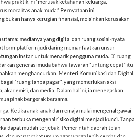
wa praktik ini “merusak ketahanan keluarga,
s moralitas anak muda.” Pernyataan ini
g bukan hanya kerugian finansial, melainkan kerusakan
 utama: medianya yang digital dan ruang sosial-nyata
 platform-platform judi daring memanfaatkan unsur
untungan instan untuk menarik pengguna muda. Di ruang
arkan generasi muda bahwa tawaran “untung cepat” itu
bahkan menghancurkan. Menteri Komunikasi dan Digital,
bagai “ruang tanpa pagar”, yang memerlukan aksi
 akademisi, dan media. Dalam hal ini, ia menegaskan
emua pihak bergerak bersama.
arga. Ketika anak-anak dan remaja mulai mengenal gawai
aan terbuka mengenai risiko digital menjadi kunci. Tanpa
reka dapat mudah terjebak. Pemerintah daerah telah
pus, dan masyarakat umum agar warga lebih cerdas dan