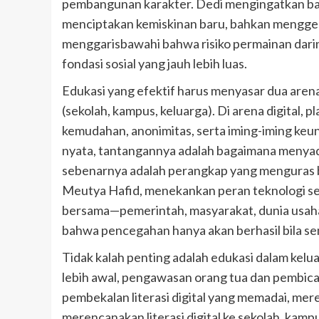
pembangunan karakter. Dedi mengingatkan bah
menciptakan kemiskinan baru, bahkan menggeru
menggarisbawahi bahwa risiko permainan darin
fondasi sosial yang jauh lebih luas.
Edukasi yang efektif harus menyasar dua arena
(sekolah, kampus, keluarga). Di arena digital,
kemudahan, anonimitas, serta iming-iming ke
nyata, tantangannya adalah bagaimana menyad
sebenarnya adalah perangkap yang menguras 
Meutya Hafid, menekankan peran teknologi se
bersama—pemerintah, masyarakat, dunia usaha,
bahwa pencegahan hanya akan berhasil bila s
Tidak kalah penting adalah edukasi dalam kelu
lebih awal, pengawasan orang tua dan pembicar
pembekalan literasi digital yang memadai, me
merencanakan literasi digital ke sekolah, kam