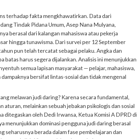
ns terhadap fakta mengkhawatirkan. Data dari
idang Tindak Pidana Umum, Asep Nana Mulyana,
nya berasal dari kalangan mahasiswa atau pekerja
asar hingga tunawisma. Dari survei per 12 September
tahun pun telah tercatat sebagai pelaku. Angka dan
a batas harus segera dijalankan. Analisis ini menunjukkan
nyentuh semua lapisan masyarakat — pelajar, mahasiswa,
ampaknya bersifat lintas-sosial dan tidak mengenal
rang melawan judi daring? Karena secara fundamental,
an aturan, melainkan sebuah jebakan psikologis dan sosial
ana ditegaskan oleh Dedi Irwansa, Ketua Komisi A DPRD di
rnya menunjukkan dominasi pengguna judi daring berasal
ang seharusnya berada dalam fase pembelajaran dan