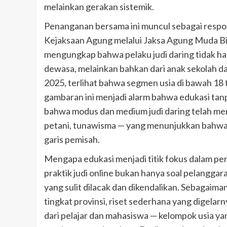
melainkan gerakan sistemik.
Penanganan bersama ini muncul sebagai respo
Kejaksaan Agung melalui Jaksa Agung Muda B
mengungkap bahwa pelaku judi daring tidak ha
dewasa, melainkan bahkan dari anak sekolah d
2025, terlihat bahwa segmen usia di bawah 18 
gambaran ini menjadi alarm bahwa edukasi tanp
bahwa modus dan medium judi daring telah me
petani, tunawisma — yang menunjukkan bahwa d
garis pemisah.
Mengapa edukasi menjadi titik fokus dalam pe
praktik judi online bukan hanya soal pelanggar
yang sulit dilacak dan dikendalikan. Sebagaim
tingkat provinsi, riset sederhana yang digela
dari pelajar dan mahasiswa — kelompok usia y