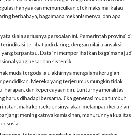
egulasi hanya akan memunculkan efek maksimal kalau
aring berbahaya, bagaimana mekanismenya, dan apa
ata skala seriusnya persoalan ini. Pemerintah provinsi di
rindikasi terlibat judi daring, dengan nilai transaksi
al yang terpantau. Data ini memperlihatkan bagaimana judi
sional yang besar dan sistemik.
 anak muda tergoda lalu akhirnya mengalami kerugian
alur pendidikan. Mereka yang terjerumus mungkin tidak
u, harapan, dan kepercayaan diri. Lunturnya moralitas —
ang harus dihadapi bersama. Jika generasi muda tumbuh
n instan, maka konsekuensinya akan melampaui kerugian
a panjang: meningkatnya kemiskinan, menurunnya kualitas
r sosial.
arangan, tetapi juga membekali: mengenali modus,