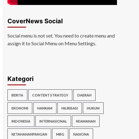
CoverNews Social
Social menu is not set. You need to create menu and
assign it to Social Menu on Menu Settings.
Kategori
BERITA
CONTENT STRATEGY
DAERAH
EKONOMI
HANKAM
HILIRISASI
HUKUM
INDONESIA
INTERNASIONAL
KEAMANAN
KETAHANANPANGAN
MBG
NASIONA