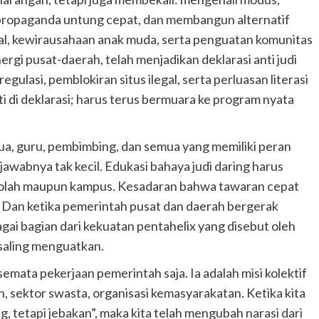
ap propaganda untung cepat, dan membangun alternatif
tal, kewirausahaan anak muda, serta penguatan komunitas
rgi pusat-daerah, telah menjadikan deklarasi anti judi
lasi, pemblokiran situs ilegal, serta perluasan literasi
ti di deklarasi; harus terus bermuara ke program nyata
a, guru, pembimbing, dan semua yang memiliki peran
wabnya tak kecil. Edukasi bahaya judi daring harus
kolah maupun kampus. Kesadaran bahwa tawaran cepat
n. Dan ketika pemerintah pusat dan daerah bergerak
gai bagian dari kekuatan pentahelix yang disebut oleh
saling menguatkan.
semata pekerjaan pemerintah saja. Ia adalah misi kolektif
n, sektor swasta, organisasi kemasyarakatan. Ketika kita
tetapi jebakan”, maka kita telah mengubah narasi dari