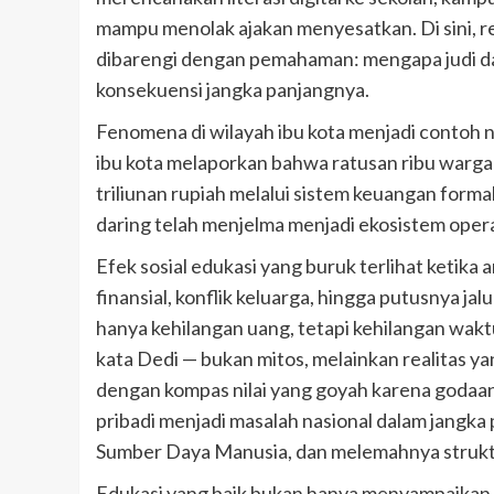
mampu menolak ajakan menyesatkan. Di sini, r
dibarengi dengan pemahaman: mengapa judi d
konsekuensi jangka panjangnya.
Fenomena di wilayah ibu kota menjadi contoh ny
ibu kota melaporkan bahwa ratusan ribu warga te
triliunan rupiah melalui sistem keuangan form
daring telah menjelma menjadi ekosistem opera
Efek sosial edukasi yang buruk terlihat ketika
finansial, konflik keluarga, hingga putusnya j
hanya kehilangan uang, tetapi kehilangan wakt
kata Dedi — bukan mitos, melainkan realitas y
dengan kompas nilai yang goyah karena godaa
pribadi menjadi masalah nasional dalam jangk
Sumber Daya Manusia, dan melemahnya struktu
Edukasi yang baik bukan hanya menyampaikan l