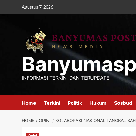
Skip
Agustus 7, 2026
to
content
Banyumasp
INFORMASI TERKINI DAN TERUPDATE
Home
Terkini
Politik
Hukum
Sosbud
HOME
OPINI
KOLABORASI NASIONAL TANGKAL BAHA
Opini