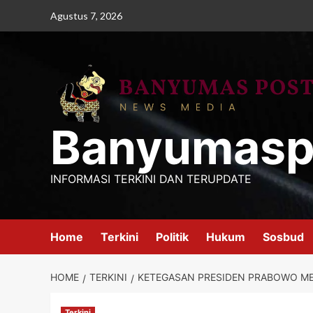
Skip
Agustus 7, 2026
to
content
Banyumasp
INFORMASI TERKINI DAN TERUPDATE
Home
Terkini
Politik
Hukum
Sosbud
HOME
TERKINI
KETEGASAN PRESIDEN PRABOWO ME
Terkini