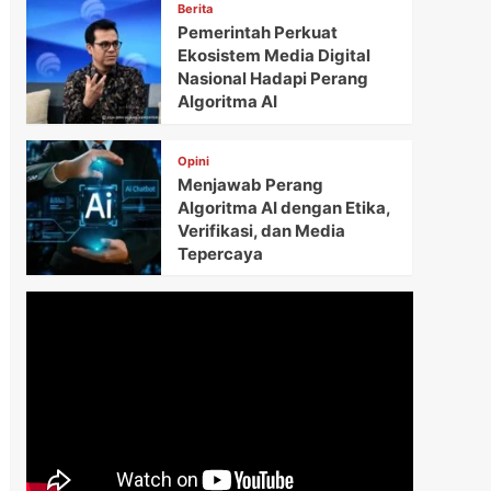
Berita
Pemerintah Perkuat
Ekosistem Media Digital
Nasional Hadapi Perang
Algoritma AI
Opini
Menjawab Perang
Algoritma AI dengan Etika,
Verifikasi, dan Media
Tepercaya