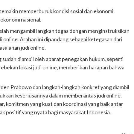
 semakin memperburuk kondisi sosial dan ekonomi
ekonomi nasional.
elah mengambil langkah tegas dengan menginstruksikan
online. Arahan ini dipandang sebagai ketegasan dari
alahan judi online.
g sudah diambil oleh aparat penegakan hukum, seperti
bekan lokasi judi online, memberikan harapan bahwa
iden Prabowo dan langkah-langkah konkret yang diambil
ukkan keseriusannya dalam memberantas judi online.
r, komitmen yang kuat dan koordinasi yang baik antar
 positif yang nyata bagi masyarakat Indonesia.