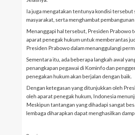
Ia juga mengatakan tentunya kondisi tersebut
masyarakat, serta menghambat pembangunan 
Menanggapi hal tersebut, Presiden Prabowo t
aparat penegak hukum untuk memberantas judi 
Presiden Prabowo dalam menanggulangi permas
Sementara itu, ada beberapa langkah awal yan
penangkapan pegawai di Kominfo dan penggere
penegakan hukum akan berjalan dengan baik.
Dengan ketegasan yang ditunjukkan oleh Pres
oleh aparat penegak hukum, Indonesia menunj
Meskipun tantangan yang dihadapi sangat besa
lembaga diharapkan dapat menghasilkan dampak