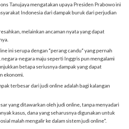
lfons Tanujaya mengatakan upaya Presiden Prabowo ini
yarakat Indonesia dari dampak buruk dari perjudian
resahkan, melainkan ancaman nyata yang dapat
nya.
line ini serupa dengan “perang candu” yang pernah
 negara-negara maju seperti Inggris pun mengalami
enunjukkan betapa seriusnya dampak yang dapat
an ekonomi.
pak terbesar dari judi online adalah bagi kalangan
sar yang ditawarkan oleh judi online, tanpa menyadari
banyak kasus, dana yang seharusnya digunakan untuk
ial malah mengalir ke dalam sistem judi online”.