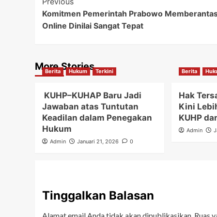
Post
Previous
Komitmen Pemerintah Prabowo Memberantas
Navigation
Online Dinilai Sangat Tepat
More Stories
Berita
Hukum
Terkini
Berita
Huk
KUHP–KUHAP Baru Jadi
Hak Ters
Jawaban atas Tuntutan
Kini Lebi
Keadilan dalam Penegakan
KUHP da
Hukum
Admin
J
Admin
Januari 21, 2026
0
Tinggalkan Balasan
Alamat email Anda tidak akan dipublikasikan.
Ruas y