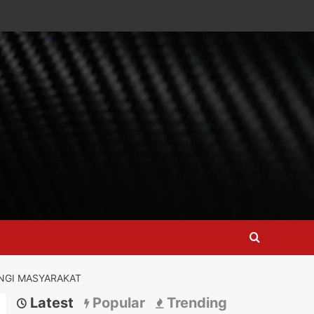
NGI MASYARAKAT
Latest
Popular
Trending