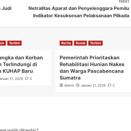
Next
 Judi
Netralitas Aparat dan Penyelenggara Pemilu
Indikator Kesuksesan Pelaksanaan Pilkada
um
Terkini
Berita
Sosial
Terkini
angka dan Korban
Pemerintah Prioritaskan
h Terlindungi di
Rehabilitasi Hunian Nakes
n KUHAP Baru
dan Warga Pascabencana
Sumatra
anuari 21, 2026
0
Admin
Januari 21, 2026
0
ang wajib ditandai
*