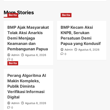
More Stories
Berita
Berita
BMP Ajak Masyarakat
BMP Kecam Aksi
Tolak Aksi Anarkis
KNPB, Serukan
Demi Menjaga
Persatuan Demi
Keamanan dan
Papua yang Kondusif
Pembangunan Papua
Admin
Agustus 6, 2026
0
Admin
Agustus 6, 2026
0
Berita
Perang Algoritma AI
Makin Kompleks,
Publik Diminta
Verifikasi Informasi
Digital
Admin
Agustus 6, 2026
0