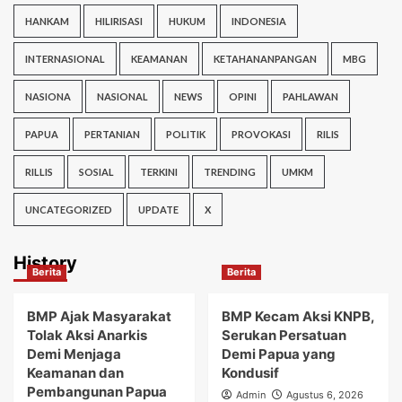
HANKAM
HILIRISASI
HUKUM
INDONESIA
INTERNASIONAL
KEAMANAN
KETAHANANPANGAN
MBG
NASIONA
NASIONAL
NEWS
OPINI
PAHLAWAN
PAPUA
PERTANIAN
POLITIK
PROVOKASI
RILIS
RILLIS
SOSIAL
TERKINI
TRENDING
UMKM
UNCATEGORIZED
UPDATE
X
History
Berita
Berita
BMP Ajak Masyarakat
BMP Kecam Aksi KNPB,
Tolak Aksi Anarkis
Serukan Persatuan
Demi Menjaga
Demi Papua yang
Keamanan dan
Kondusif
Pembangunan Papua
Admin
Agustus 6, 2026