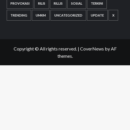
PROVOKASI
RILIS
RILLIS
SOSIAL
TERKINI
TRENDING
UMKM
UNCATEGORIZED
UPDATE
X
Copyright © All rights reserved.
|
CoverNews
by AF
themes.