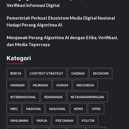
Verifikasi Informasi Digital
Pemerintah Perkuat Ekosistem Media Digital Nasional
Hadapi Perang Algoritma AI
Menjawab Perang Algoritma AI dengan Etika, Verifikasi,
dan Media Tepercaya
Kategori
BERITA
CONTENT STRATEGY
DAERAH
EKONOMI
HANKAM
HILIRISASI
HUKUM
INDONESIA
INTERNASIONAL
KEAMANAN
KETAHANANPANGAN
MBG
NASIONA
NASIONAL
NEWS
OPINI
PAHLAWAN
PAPUA
PERTANIAN
POLITIK