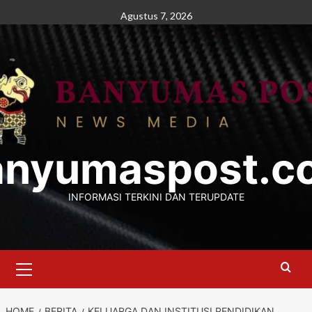
Skip
Agustus 7, 2026
to
content
anyumaspost.c
INFORMASI TERKINI DAN TERUPDATE
Primary
Menu
HOME
BERITA
KELUARGA DAN INSTITUSI PENDIDIKAN