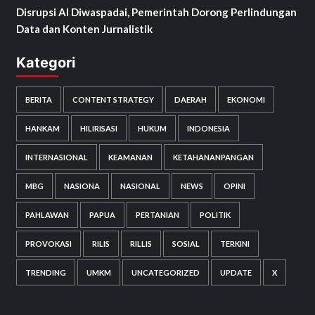
Disrupsi AI Diwaspadai, Pemerintah Dorong Perlindungan
Data dan Konten Jurnalistik
Kategori
BERITA
CONTENT STRATEGY
DAERAH
EKONOMI
HANKAM
HILIRISASI
HUKUM
INDONESIA
INTERNASIONAL
KEAMANAN
KETAHANANPANGAN
MBG
NASIONA
NASIONAL
NEWS
OPINI
PAHLAWAN
PAPUA
PERTANIAN
POLITIK
PROVOKASI
RILIS
RILLIS
SOSIAL
TERKINI
TRENDING
UMKM
UNCATEGORIZED
UPDATE
X