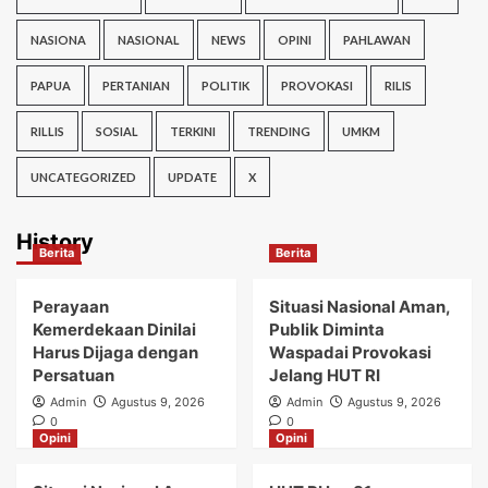
NASIONA
NASIONAL
NEWS
OPINI
PAHLAWAN
PAPUA
PERTANIAN
POLITIK
PROVOKASI
RILIS
RILLIS
SOSIAL
TERKINI
TRENDING
UMKM
UNCATEGORIZED
UPDATE
X
History
Berita
Berita
Perayaan
Situasi Nasional Aman,
Kemerdekaan Dinilai
Publik Diminta
Harus Dijaga dengan
Waspadai Provokasi
Persatuan
Jelang HUT RI
Admin
Agustus 9, 2026
Admin
Agustus 9, 2026
0
0
Opini
Opini