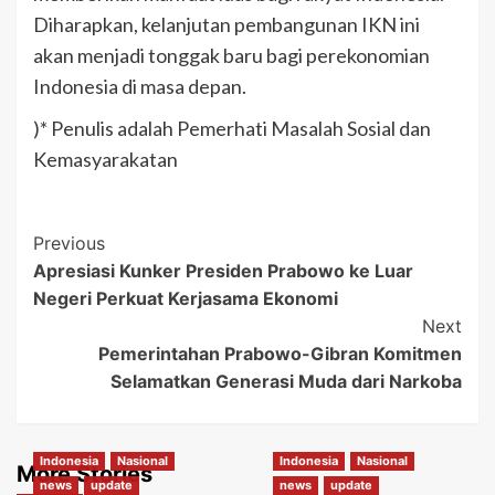
Diharapkan, kelanjutan pembangunan IKN ini
akan menjadi tonggak baru bagi perekonomian
Indonesia di masa depan.
)* Penulis adalah Pemerhati Masalah Sosial dan
Kemasyarakatan
Post
Previous
Apresiasi Kunker Presiden Prabowo ke Luar
Navigation
Negeri Perkuat Kerjasama Ekonomi
Next
Pemerintahan Prabowo-Gibran Komitmen
Selamatkan Generasi Muda dari Narkoba
Indonesia
Nasional
Indonesia
Nasional
More Stories
news
update
news
update