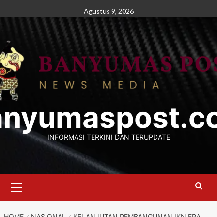
Skip
Agustus 9, 2026
to
content
anyumaspost.c
INFORMASI TERKINI DAN TERUPDATE
Primary
Menu
HOME
NASIONAL
KELANJUTAN PEMBANGUNAN IKN ERA