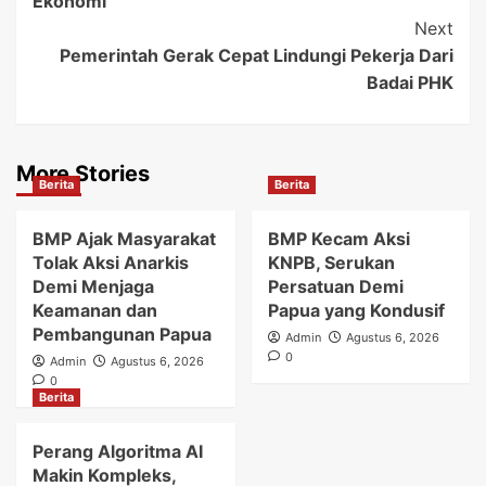
Ekonomi
Next
Pemerintah Gerak Cepat Lindungi Pekerja Dari
Badai PHK
More Stories
Berita
Berita
BMP Ajak Masyarakat
BMP Kecam Aksi
Tolak Aksi Anarkis
KNPB, Serukan
Demi Menjaga
Persatuan Demi
Keamanan dan
Papua yang Kondusif
Pembangunan Papua
Admin
Agustus 6, 2026
0
Admin
Agustus 6, 2026
0
Berita
Perang Algoritma AI
Makin Kompleks,