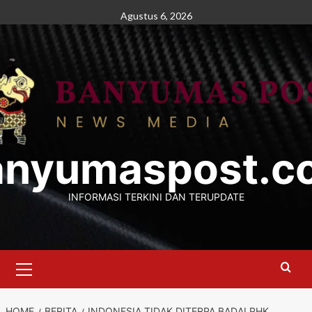
Skip
Agustus 6, 2026
to
content
anyumaspost.c
INFORMASI TERKINI DAN TERUPDATE
Primary
Menu
HOME
BERITA
INDONESIA TIDAK DITERPA BADAI PHK,