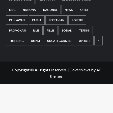
MBG
NASIONA
NASIONAL
NEWS
OPINI
PAHLAWAN
PAPUA
PERTANIAN
POLITIK
PROVOKASI
RILIS
RILLIS
SOSIAL
TERKINI
TRENDING
UMKM
UNCATEGORIZED
UPDATE
X
Copyright © All rights reserved.
|
CoverNews
by AF
themes.