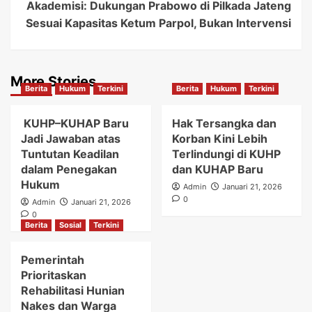
Akademisi: Dukungan Prabowo di Pilkada Jateng
Sesuai Kapasitas Ketum Parpol, Bukan Intervensi
More Stories
Berita
Hukum
Terkini
Berita
Hukum
Terkini
KUHP–KUHAP Baru
Hak Tersangka dan
Jadi Jawaban atas
Korban Kini Lebih
Tuntutan Keadilan
Terlindungi di KUHP
dalam Penegakan
dan KUHAP Baru
Hukum
Admin
Januari 21, 2026
0
Admin
Januari 21, 2026
0
Berita
Sosial
Terkini
Pemerintah
Prioritaskan
Rehabilitasi Hunian
Nakes dan Warga