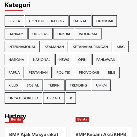
Kategori
BERITA
CONTENT STRATEGY
DAERAH
EKONOMI
HANKAM
HILIRISASI
HUKUM
INDONESIA
INTERNASIONAL
KEAMANAN
KETAHANANPANGAN
MBG
NASIONA
NASIONAL
NEWS
OPINI
PAHLAWAN
PAPUA
PERTANIAN
POLITIK
PROVOKASI
RILIS
RILLIS
SOSIAL
TERKINI
TRENDING
UMKM
UNCATEGORIZED
UPDATE
X
History
Berita
Berita
BMP Ajak Masyarakat
BMP Kecam Aksi KNPB,