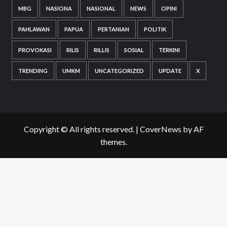
MBG
NASIONA
NASIONAL
NEWS
OPINI
PAHLAWAN
PAPUA
PERTANIAN
POLITIK
PROVOKASI
RILIS
RILLIS
SOSIAL
TERKINI
TRENDING
UMKM
UNCATEGORIZED
UPDATE
X
Copyright © All rights reserved.
|
CoverNews
by AF
themes.