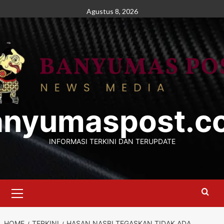
Skip
Agustus 8, 2026
to
content
anyumaspost.c
INFORMASI TERKINI DAN TERUPDATE
Primary
Menu
HOME
TERKINI
HASAN NASBI TEGASKAN TIDAK ADA