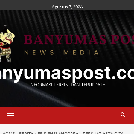
Skip
Agustus 7, 2026
to
content
anyumaspost.c
INFORMASI TERKINI DAN TERUPDATE
Primary
Menu
HOME
BERITA
EFISIENSI ANGGARAN PERKUAT ASTA CITA: