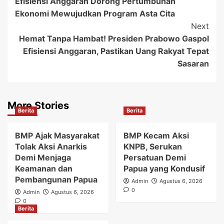
Efisiensi Anggaran Dorong Pertumbuhan
Navigation
Ekonomi Mewujudkan Program Asta Cita
Next
Hemat Tanpa Hambat! Presiden Prabowo Gaspol
Efisiensi Anggaran, Pastikan Uang Rakyat Tepat
Sasaran
More Stories
Berita
Berita
BMP Ajak Masyarakat
BMP Kecam Aksi
Tolak Aksi Anarkis
KNPB, Serukan
Demi Menjaga
Persatuan Demi
Keamanan dan
Papua yang Kondusif
Pembangunan Papua
Admin
Agustus 6, 2026
0
Admin
Agustus 6, 2026
0
Berita