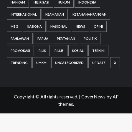
HANKAM
HILIRISASI
HUKUM
INDONESIA
INTERNASIONAL
KEAMANAN
KETAHANANPANGAN
MBG
NASIONA
NASIONAL
NEWS
OPINI
PAHLAWAN
PAPUA
PERTANIAN
POLITIK
PROVOKASI
RILIS
RILLIS
SOSIAL
TERKINI
TRENDING
UMKM
UNCATEGORIZED
UPDATE
X
Copyright © All rights reserved.
|
CoverNews
by AF
themes.