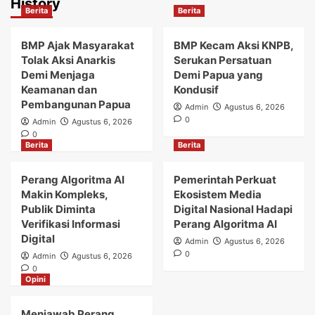
History
Berita
Berita
BMP Ajak Masyarakat
BMP Kecam Aksi KNPB,
Tolak Aksi Anarkis
Serukan Persatuan
Demi Menjaga
Demi Papua yang
Keamanan dan
Kondusif
Pembangunan Papua
Admin
Agustus 6, 2026
0
Admin
Agustus 6, 2026
0
Berita
Berita
Perang Algoritma AI
Pemerintah Perkuat
Makin Kompleks,
Ekosistem Media
Publik Diminta
Digital Nasional Hadapi
Verifikasi Informasi
Perang Algoritma AI
Digital
Admin
Agustus 6, 2026
0
Admin
Agustus 6, 2026
0
Opini
Menjawab Perang