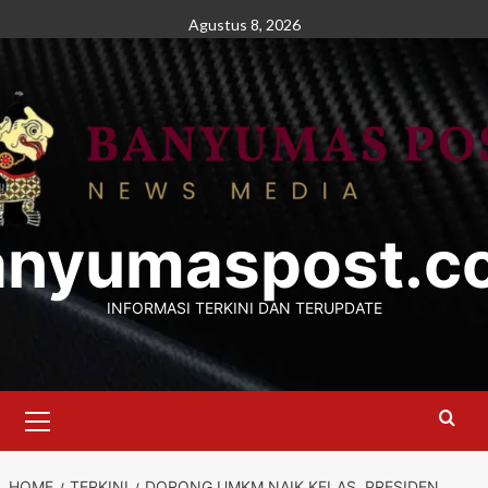
Skip
Agustus 8, 2026
to
content
anyumaspost.c
INFORMASI TERKINI DAN TERUPDATE
Primary
Menu
HOME
TERKINI
DORONG UMKM NAIK KELAS, PRESIDEN