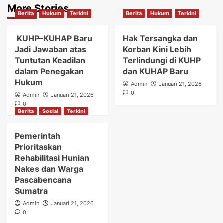
More Stories
Berita
Hukum
Terkini
Berita
Hukum
Terkini
KUHP–KUHAP Baru
Hak Tersangka dan
Jadi Jawaban atas
Korban Kini Lebih
Tuntutan Keadilan
Terlindungi di KUHP
dalam Penegakan
dan KUHAP Baru
Hukum
Admin
Januari 21, 2026
0
Admin
Januari 21, 2026
0
Berita
Sosial
Terkini
Pemerintah
Prioritaskan
Rehabilitasi Hunian
Nakes dan Warga
Pascabencana
Sumatra
Admin
Januari 21, 2026
0