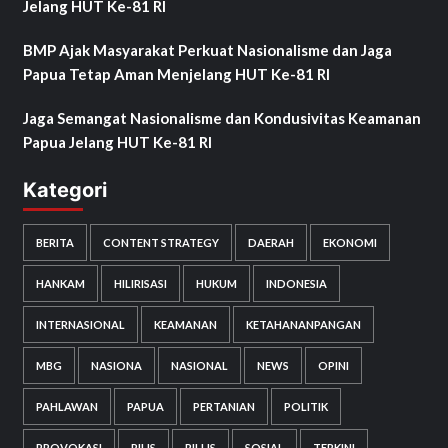
Jelang HUT Ke-81 RI
BMP Ajak Masyarakat Perkuat Nasionalisme dan Jaga
Papua Tetap Aman Menjelang HUT Ke-81 RI
Jaga Semangat Nasionalisme dan Kondusivitas Keamanan
Papua Jelang HUT Ke-81 RI
Kategori
BERITA
CONTENT STRATEGY
DAERAH
EKONOMI
HANKAM
HILIRISASI
HUKUM
INDONESIA
INTERNASIONAL
KEAMANAN
KETAHANANPANGAN
MBG
NASIONA
NASIONAL
NEWS
OPINI
PAHLAWAN
PAPUA
PERTANIAN
POLITIK
PROVOKASI
RILIS
RILLIS
SOSIAL
TERKINI