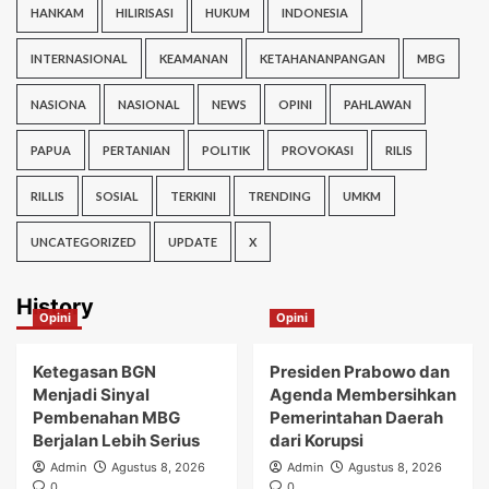
HANKAM
HILIRISASI
HUKUM
INDONESIA
INTERNASIONAL
KEAMANAN
KETAHANANPANGAN
MBG
NASIONA
NASIONAL
NEWS
OPINI
PAHLAWAN
PAPUA
PERTANIAN
POLITIK
PROVOKASI
RILIS
RILLIS
SOSIAL
TERKINI
TRENDING
UMKM
UNCATEGORIZED
UPDATE
X
History
Opini
Opini
Ketegasan BGN
Presiden Prabowo dan
Menjadi Sinyal
Agenda Membersihkan
Pembenahan MBG
Pemerintahan Daerah
Berjalan Lebih Serius
dari Korupsi
Admin
Agustus 8, 2026
Admin
Agustus 8, 2026
0
0