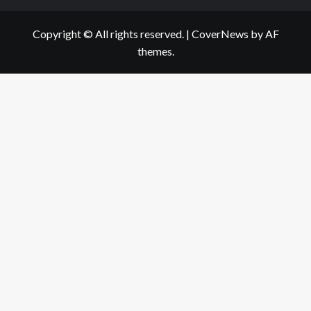
Copyright © All rights reserved.
|
CoverNews
by AF
themes.