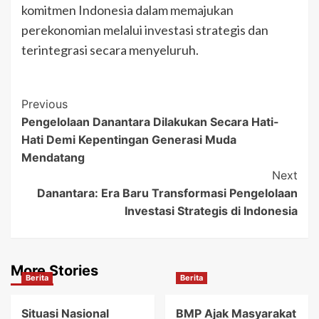
komitmen Indonesia dalam memajukan
perekonomian melalui investasi strategis dan
terintegrasi secara menyeluruh.
Post
Previous
Pengelolaan Danantara Dilakukan Secara Hati-
Navigation
Hati Demi Kepentingan Generasi Muda
Mendatang
Next
Danantara: Era Baru Transformasi Pengelolaan
Investasi Strategis di Indonesia
More Stories
Berita
Berita
Situasi Nasional
BMP Ajak Masyarakat