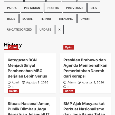
PAPUA
PERTANIAN
POLITIK
PROVOKASI
RILIS
RILLIS
SOSIAL
TERKINI
TRENDING
UMKM
UNCATEGORIZED
UPDATE
X
History
Opini
Opini
Ketegasan BGN
Presiden Prabowo dan
Menjadi Sinyal
Agenda Membersihkan
Pembenahan MBG
Pemerintahan Daerah
Berjalan Lebih Serius
dari Korupsi
Admin
Agustus 8, 2026
Admin
Agustus 8, 2026
0
0
Berita
Berita
Situasi Nasional Aman,
BMP Ajak Masyarakat
Publik Diimbau Jaga
Perkuat Nasionalisme
Persatuan Jelang HUT
dan Jaga Papua Tetap