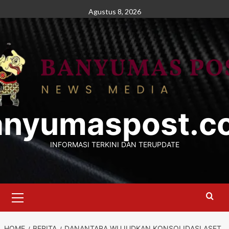
Skip
Agustus 8, 2026
to
content
anyumaspost.c
INFORMASI TERKINI DAN TERUPDATE
Primary
Menu
HOME
BERITA
DANANTARA WUJUDKAN KONSOLIDASI ASET