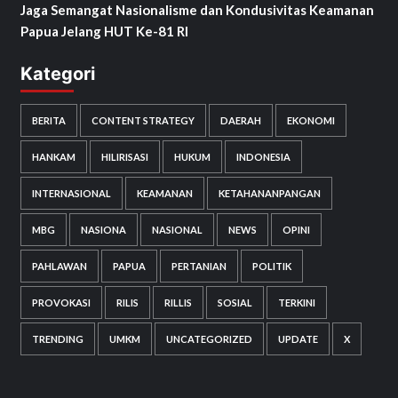
Jaga Semangat Nasionalisme dan Kondusivitas Keamanan
Papua Jelang HUT Ke-81 RI
Kategori
BERITA
CONTENT STRATEGY
DAERAH
EKONOMI
HANKAM
HILIRISASI
HUKUM
INDONESIA
INTERNASIONAL
KEAMANAN
KETAHANANPANGAN
MBG
NASIONA
NASIONAL
NEWS
OPINI
PAHLAWAN
PAPUA
PERTANIAN
POLITIK
PROVOKASI
RILIS
RILLIS
SOSIAL
TERKINI
TRENDING
UMKM
UNCATEGORIZED
UPDATE
X