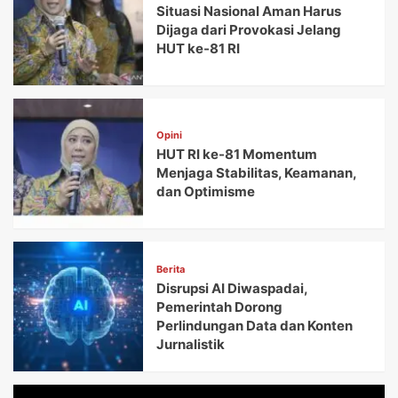
Situasi Nasional Aman Harus
Dijaga dari Provokasi Jelang
HUT ke-81 RI
Opini
HUT RI ke-81 Momentum
Menjaga Stabilitas, Keamanan,
dan Optimisme
Berita
Disrupsi AI Diwaspadai,
Pemerintah Dorong
Perlindungan Data dan Konten
Jurnalistik