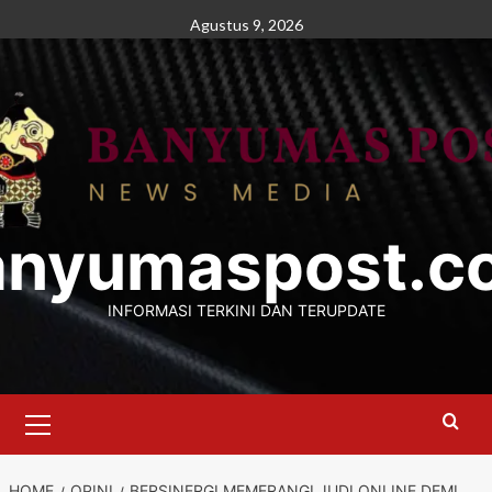
Skip
Agustus 9, 2026
to
content
anyumaspost.c
INFORMASI TERKINI DAN TERUPDATE
Primary
Menu
HOME
OPINI
BERSINERGI MEMERANGI JUDI ONLINE DEMI