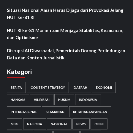
Situasi Nasional Aman Harus Dijaga dari Provokasi Jelang
HUT ke-81 RI
HUT RI ke-81 Momentum Menjaga Stabilitas, Keamanan,
dan Optimisme
Disrupsi AI Diwaspadai, Pemerintah Dorong Perlindungan
Data dan Konten Jurnalistik
Kategori
BERITA
CONTENT STRATEGY
DAERAH
EKONOMI
HANKAM
HILIRISASI
HUKUM
INDONESIA
INTERNASIONAL
KEAMANAN
KETAHANANPANGAN
MBG
NASIONA
NASIONAL
NEWS
OPINI