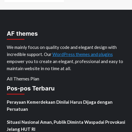
AF themes
We mainly focus on quality code and elegant design with
incredible support. Our
WordPress themes and plugins
empower you to create an elegant, professional and easy to
maintain website in no time at all.
All Themes Plan
Pos-pos Terbaru
Perayaan Kemerdekaan Dinilai Harus Dijaga dengan
Persatuan
Situasi Nasional Aman, Publik Diminta Waspadai Provokasi
Jelang HUT RI