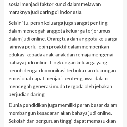
sosial menjadi faktor kunci dalam melawan
maraknya judi daring di Indonesia.
Selain itu, peran keluarga juga sangat penting
dalam mencegah anggota keluarga terjerumus
dalam judi online. Orang tua dan anggota keluarga
lainnya perlu lebih proaktif dalam memberikan
edukasi kepada anak-anak dan remaja mengenai
bahaya judi online. Lingkungan keluarga yang
penuh dengan komunikasi terbuka dan dukungan
emosional dapat menjadi benteng awal dalam
mencegah generasi muda tergoda oleh jebakan
perjudian daring.
Dunia pendidikan juga memiliki peran besar dalam
membangun kesadaran akan bahaya judi online.
Sekolah dan perguruan tinggi dapat memasukkan