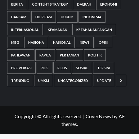
BERITA
CONTENT STRATEGY
DAERAH
EKONOMI
HANKAM
HILIRISASI
HUKUM
INDONESIA
INTERNASIONAL
KEAMANAN
KETAHANANPANGAN
MBG
NASIONA
NASIONAL
NEWS
OPINI
PAHLAWAN
PAPUA
PERTANIAN
POLITIK
PROVOKASI
RILIS
RILLIS
SOSIAL
TERKINI
TRENDING
UMKM
UNCATEGORIZED
UPDATE
X
Copyright © All rights reserved.
|
CoverNews
by AF
themes.