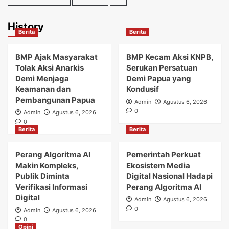
History
Berita
Berita
BMP Ajak Masyarakat
BMP Kecam Aksi KNPB,
Tolak Aksi Anarkis
Serukan Persatuan
Demi Menjaga
Demi Papua yang
Keamanan dan
Kondusif
Pembangunan Papua
Admin
Agustus 6, 2026
0
Admin
Agustus 6, 2026
0
Berita
Berita
Perang Algoritma AI
Pemerintah Perkuat
Makin Kompleks,
Ekosistem Media
Publik Diminta
Digital Nasional Hadapi
Verifikasi Informasi
Perang Algoritma AI
Digital
Admin
Agustus 6, 2026
0
Admin
Agustus 6, 2026
0
Opini