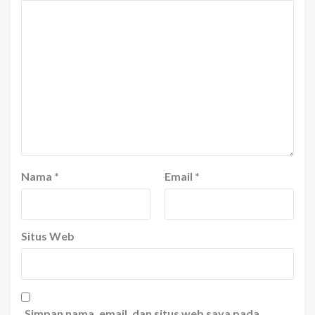
Nama
*
Email
*
Situs Web
Simpan nama, email, dan situs web saya pada