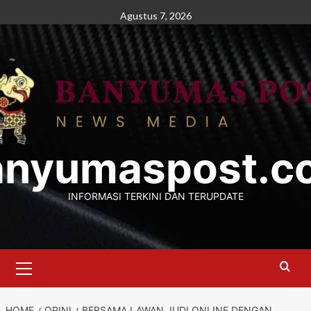
Skip
Agustus 7, 2026
to
content
anyumaspost.c
INFORMASI TERKINI DAN TERUPDATE
Primary
Menu
HOME
OPINI
BERSAMA LAWAN JUDI ONLINE DENGAN