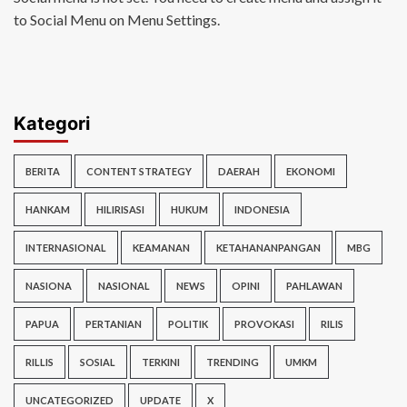
to Social Menu on Menu Settings.
Kategori
BERITA
CONTENT STRATEGY
DAERAH
EKONOMI
HANKAM
HILIRISASI
HUKUM
INDONESIA
INTERNASIONAL
KEAMANAN
KETAHANANPANGAN
MBG
NASIONA
NASIONAL
NEWS
OPINI
PAHLAWAN
PAPUA
PERTANIAN
POLITIK
PROVOKASI
RILIS
RILLIS
SOSIAL
TERKINI
TRENDING
UMKM
UNCATEGORIZED
UPDATE
X