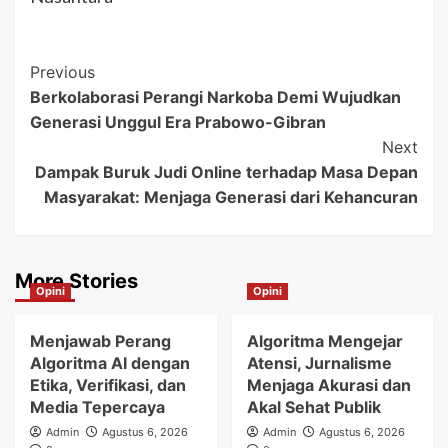
Post
Previous
Berkolaborasi Perangi Narkoba Demi Wujudkan
Navigation
Generasi Unggul Era Prabowo-Gibran
Next
Dampak Buruk Judi Online terhadap Masa Depan
Masyarakat: Menjaga Generasi dari Kehancuran
More Stories
Opini
Opini
Menjawab Perang
Algoritma Mengejar
Algoritma AI dengan
Atensi, Jurnalisme
Etika, Verifikasi, dan
Menjaga Akurasi dan
Media Tepercaya
Akal Sehat Publik
Admin
Agustus 6, 2026
Admin
Agustus 6, 2026