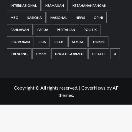
INTERNASIONAL
KEAMANAN
KETAHANANPANGAN
MBG
NASIONA
NASIONAL
NEWS
OPINI
PAHLAWAN
PAPUA
PERTANIAN
POLITIK
PROVOKASI
RILIS
RILLIS
SOSIAL
TERKINI
TRENDING
UMKM
UNCATEGORIZED
UPDATE
X
Copyright © All rights reserved.
|
CoverNews
by AF
themes.