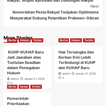
Rakyat: Wujud Apresiasi dan Dukungan Rakyat
Next
Kemeriahan Pesta Rakyat Tunjukan Optimisme
Masyarakat Dukung Pelantikan Prabowo-Gibran
More Stories
Berita
Hukum
Terkini
Berita
Hukum
Terkini
KUHP–KUHAP Baru
Hak Tersangka dan
Jadi Jawaban atas
Korban Kini Lebih
Tuntutan Keadilan
Terlindungi di KUHP
dalam Penegakan
dan KUHAP Baru
Hukum
Admin
Januari 21, 2026
0
Admin
Januari 21, 2026
0
Berita
Sosial
Terkini
Pemerintah
Prioritaskan