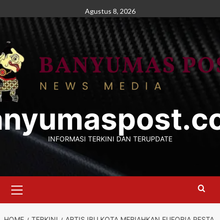
Skip
Agustus 8, 2026
to
content
anyumaspost.c
INFORMASI TERKINI DAN TERUPDATE
Primary
Menu
HOME
TERKINI
ARTIS IBU KOTA MERIAHKAN EUFORIA PESTA