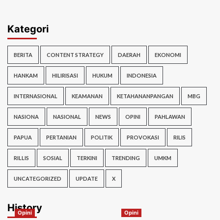
Kategori
BERITA
CONTENT STRATEGY
DAERAH
EKONOMI
HANKAM
HILIRISASI
HUKUM
INDONESIA
INTERNASIONAL
KEAMANAN
KETAHANANPANGAN
MBG
NASIONA
NASIONAL
NEWS
OPINI
PAHLAWAN
PAPUA
PERTANIAN
POLITIK
PROVOKASI
RILIS
RILLIS
SOSIAL
TERKINI
TRENDING
UMKM
UNCATEGORIZED
UPDATE
X
History
Opini
Opini