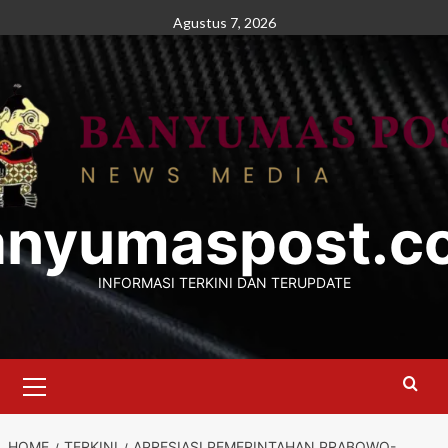
Skip
Agustus 7, 2026
to
content
anyumaspost.c
INFORMASI TERKINI DAN TERUPDATE
Primary
Menu
HOME
TERKINI
APRESIASI PEMERINTAHAN PRABOWO-