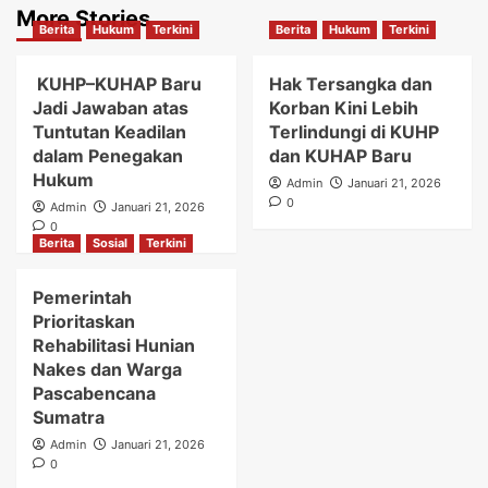
More Stories
Berita
Hukum
Terkini
Berita
Hukum
Terkini
KUHP–KUHAP Baru
Hak Tersangka dan
Jadi Jawaban atas
Korban Kini Lebih
Tuntutan Keadilan
Terlindungi di KUHP
dalam Penegakan
dan KUHAP Baru
Hukum
Admin
Januari 21, 2026
0
Admin
Januari 21, 2026
0
Berita
Sosial
Terkini
Pemerintah
Prioritaskan
Rehabilitasi Hunian
Nakes dan Warga
Pascabencana
Sumatra
Admin
Januari 21, 2026
0