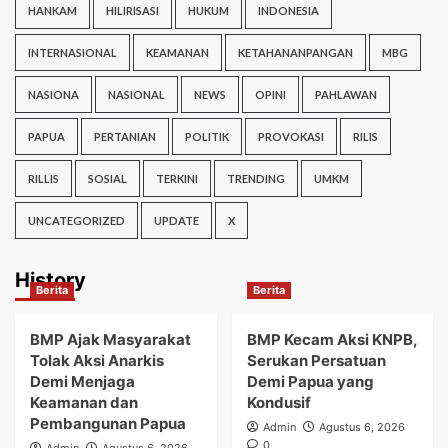
HANKAM
HILIRISASI
HUKUM
INDONESIA
INTERNASIONAL
KEAMANAN
KETAHANANPANGAN
MBG
NASIONA
NASIONAL
NEWS
OPINI
PAHLAWAN
PAPUA
PERTANIAN
POLITIK
PROVOKASI
RILIS
RILLIS
SOSIAL
TERKINI
TRENDING
UMKM
UNCATEGORIZED
UPDATE
X
History
Berita
Berita
BMP Ajak Masyarakat
BMP Kecam Aksi KNPB,
Tolak Aksi Anarkis
Serukan Persatuan
Demi Menjaga
Demi Papua yang
Keamanan dan
Kondusif
Pembangunan Papua
Admin
Agustus 6, 2026
0