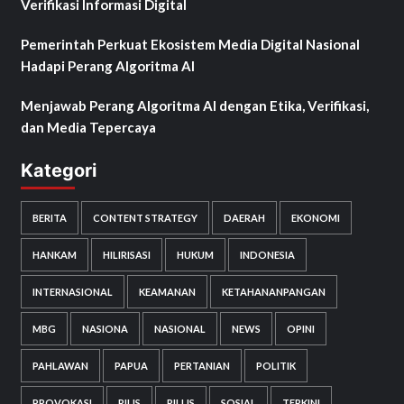
Verifikasi Informasi Digital
Pemerintah Perkuat Ekosistem Media Digital Nasional
Hadapi Perang Algoritma AI
Menjawab Perang Algoritma AI dengan Etika, Verifikasi,
dan Media Tepercaya
Kategori
BERITA
CONTENT STRATEGY
DAERAH
EKONOMI
HANKAM
HILIRISASI
HUKUM
INDONESIA
INTERNASIONAL
KEAMANAN
KETAHANANPANGAN
MBG
NASIONA
NASIONAL
NEWS
OPINI
PAHLAWAN
PAPUA
PERTANIAN
POLITIK
PROVOKASI
RILIS
RILLIS
SOSIAL
TERKINI