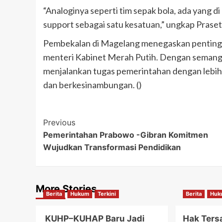
“Analoginya seperti tim sepak bola, ada yang di
support sebagai satu kesatuan,” ungkap Praset
Pembekalan di Magelang menegaskan pentingnya k
menteri Kabinet Merah Putih. Dengan semanga
menjalankan tugas pemerintahan dengan lebih
dan berkesinambungan. ()
Post
Previous
Pemerintahan Prabowo -Gibran Komitmen
Navigation
Wujudkan Transformasi Pendidikan
More Stories
Berita
Hukum
Terkini
Berita
Huk
KUHP–KUHAP Baru Jadi
Hak Ters