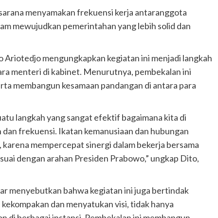
a sarana menyamakan frekuensi kerja antaranggota
lam mewujudkan pemerintahan yang lebih solid dan
 Ariotedjo mengungkapkan kegiatan ini menjadi langkah
ara menteri di kabinet. Menurutnya, pembekalan ini
serta membangun kesamaan pandangan di antara para
suatu langkah yang sangat efektif bagaimana kita di
 dan frekuensi. Ikatan kemanusiaan dan hubungan
, karena mempercepat sinergi dalam bekerja bersama
suai dengan arahan Presiden Prabowo,” ungkap Dito,
r menyebutkan bahwa kegiatan ini juga bertindak
h kekompakan dan menyatukan visi, tidak hanya
lon di berbagai instansi. Pembekalan ini membangun