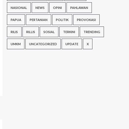
NASIONAL
NEWS
OPINI
PAHLAWAN
PAPUA
PERTANIAN
POLITIK
PROVOKASI
RILIS
RILLIS
SOSIAL
TERKINI
TRENDING
UMKM
UNCATEGORIZED
UPDATE
X