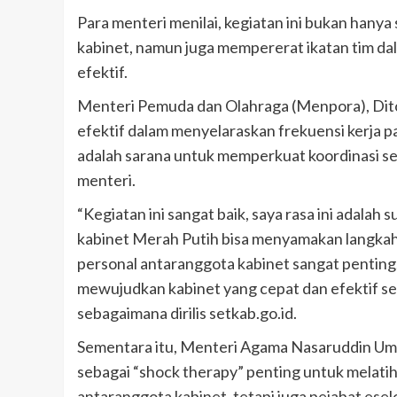
Para menteri menilai, kegiatan ini bukan hany
kabinet, namun juga mempererat ikatan tim da
efektif.
Menteri Pemuda dan Olahraga (Menpora), Dito
efektif dalam menyelaraskan frekuensi kerja p
adalah sarana untuk memperkuat koordinasi 
menteri.
“Kegiatan ini sangat baik, saya rasa ini adalah 
kabinet Merah Putih bisa menyamakan langkah
personal antaranggota kabinet sangat penting
mewujudkan kabinet yang cepat dan efektif se
sebagaimana dirilis setkab.go.id.
Sementara itu, Menteri Agama Nasaruddin Uma
sebagai “shock therapy” penting untuk melati
antaranggota kabinet, tetapi juga pejabat ese