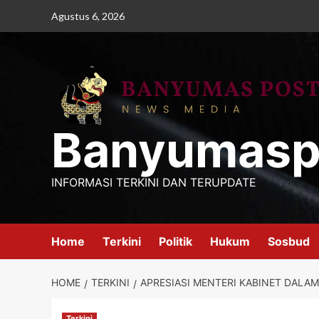
Skip
Agustus 6, 2026
to
content
Banyumasp
INFORMASI TERKINI DAN TERUPDATE
Home
Terkini
Politik
Hukum
Sosbud
HOME
TERKINI
APRESIASI MENTERI KABINET DALAM
Terkini