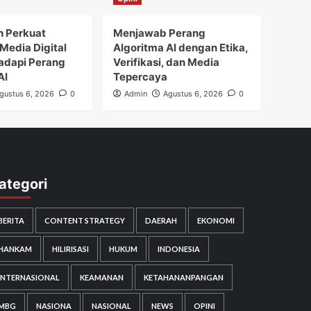
h Perkuat
Menjawab Perang
Media Digital
Algoritma AI dengan Etika,
adapi Perang
Verifikasi, dan Media
AI
Tepercaya
gustus 6, 2026
0
Admin
Agustus 6, 2026
0
ategori
BERITA
CONTENT STRATEGY
DAERAH
EKONOMI
HANKAM
HILIRISASI
HUKUM
INDONESIA
INTERNASIONAL
KEAMANAN
KETAHANANPANGAN
MBG
NASIONA
NASIONAL
NEWS
OPINI