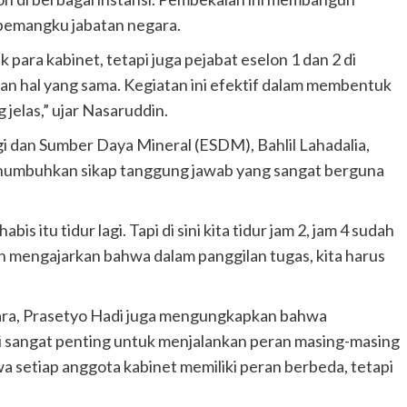
a pemangku jabatan negara.
k para kabinet, tetapi juga pejabat eselon 1 dan 2 di
kan hal yang sama. Kegiatan ini efektif dalam membentuk
jelas,” ujar Nasaruddin.
i dan Sumber Daya Mineral (ESDM), Bahlil Lahadalia,
menumbuhkan sikap tanggung jawab yang sangat berguna
bis itu tidur lagi. Tapi di sini kita tidur jam 2, jam 4 sudah
dan mengajarkan bahwa dalam panggilan tugas, kita harus
ara, Prasetyo Hadi juga mengungkapkan bahwa
i sangat penting untuk menjalankan peran masing-masing
setiap anggota kabinet memiliki peran berbeda, tetapi