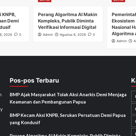
i KNPB,
Perang Algoritma AI Makin
Pemerinta
uan Demi
Kompleks, Publik Diminta
Ekosistem 
dusif
Verifikasi Informasi Digital
Nasional H
Algoritma 
6, 2026
0
Admin
Agustus 6, 2026
0
Admin
A
Pos-pos Terbaru
K
h
BMP Ajak Masyarakat Tolak Aksi Anarkis Demi Menjaga
Keamanan dan Pembangunan Papua
sy
BMP Kecam Aksi KNPB, Serukan Persatuan Demi Papua
yang Kondusif
Perang Algoritma AI Makin Kompleks, Publik Diminta