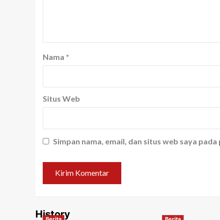
Nama
*
Situs Web
Simpan nama, email, dan situs web saya pada
History
Berita
Berita