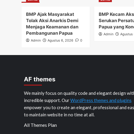
BMP Ajak Masyarakat
BMP Kecam Aks
Tolak Aksi Anarkis Demi
Serukan Persat
Menjaga Keamanan dan
Papua yang Kon
Pembangunan Papua
Admin
Agustus 
Admin
Agustus 6, 2026
0
AF themes
We mainly focus on quality code and elegant design wit
incredible support. Our
WordPress themes and plugins
empower you to create an elegant, professional and ea
to maintain website in no time at all.
All Themes Plan