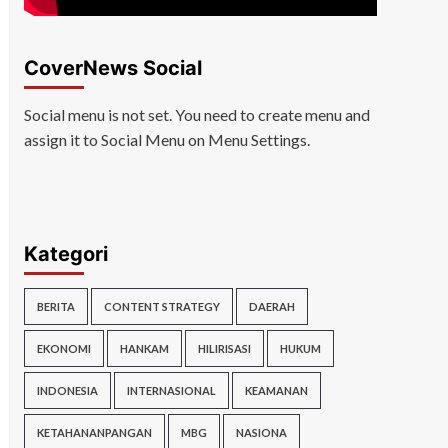
CoverNews Social
Social menu is not set. You need to create menu and
assign it to Social Menu on Menu Settings.
Kategori
BERITA
CONTENT STRATEGY
DAERAH
EKONOMI
HANKAM
HILIRISASI
HUKUM
INDONESIA
INTERNASIONAL
KEAMANAN
KETAHANANPANGAN
MBG
NASIONA