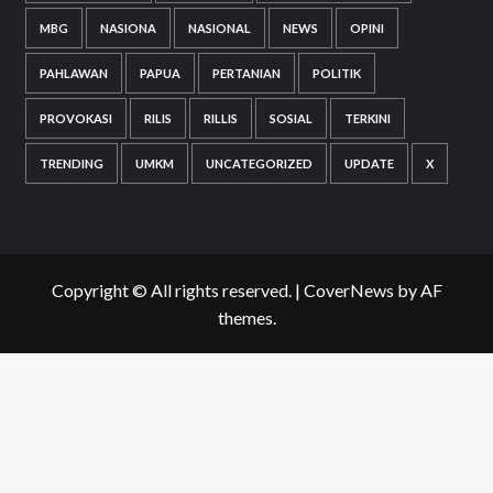
MBG
NASIONA
NASIONAL
NEWS
OPINI
PAHLAWAN
PAPUA
PERTANIAN
POLITIK
PROVOKASI
RILIS
RILLIS
SOSIAL
TERKINI
TRENDING
UMKM
UNCATEGORIZED
UPDATE
X
Copyright © All rights reserved.
|
CoverNews
by AF
themes.