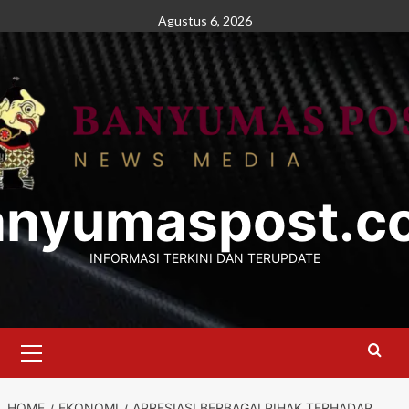
Skip
Agustus 6, 2026
to
content
anyumaspost.c
INFORMASI TERKINI DAN TERUPDATE
Primary
Menu
HOME
EKONOMI
APRESIASI BERBAGAI PIHAK TERHADAP