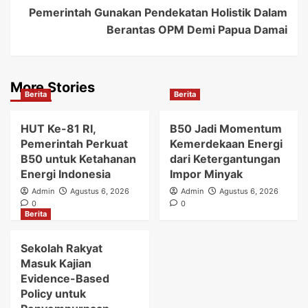
Pemerintah Gunakan Pendekatan Holistik Dalam
Berantas OPM Demi Papua Damai
More Stories
Berita
Berita
HUT Ke-81 RI,
B50 Jadi Momentum
Pemerintah Perkuat
Kemerdekaan Energi
B50 untuk Ketahanan
dari Ketergantungan
Energi Indonesia
Impor Minyak
Admin
Agustus 6, 2026
Admin
Agustus 6, 2026
0
0
Berita
Sekolah Rakyat
Masuk Kajian
Evidence-Based
Policy untuk