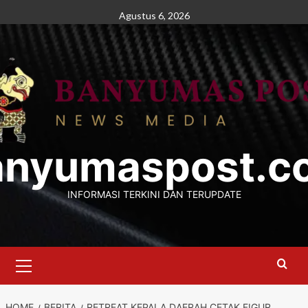
Skip
Agustus 6, 2026
to
content
anyumaspost.c
INFORMASI TERKINI DAN TERUPDATE
Primary
Menu
HOME
BERITA
RETREAT KEPALA DAERAH CETAK FIGUR