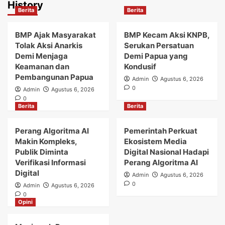
History
Berita
Berita
BMP Ajak Masyarakat
BMP Kecam Aksi KNPB,
Tolak Aksi Anarkis
Serukan Persatuan
Demi Menjaga
Demi Papua yang
Keamanan dan
Kondusif
Pembangunan Papua
Admin
Agustus 6, 2026
0
Admin
Agustus 6, 2026
0
Berita
Berita
Perang Algoritma AI
Pemerintah Perkuat
Makin Kompleks,
Ekosistem Media
Publik Diminta
Digital Nasional Hadapi
Verifikasi Informasi
Perang Algoritma AI
Digital
Admin
Agustus 6, 2026
0
Admin
Agustus 6, 2026
0
Opini