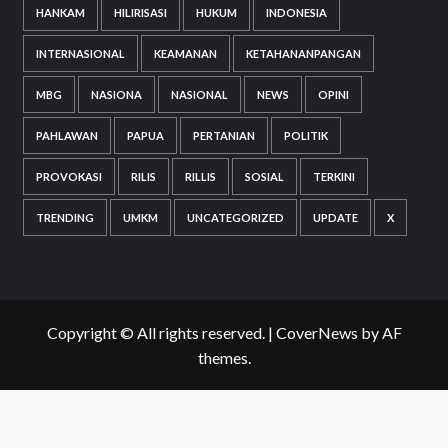
HANKAM
HILIRISASI
HUKUM
INDONESIA
INTERNASIONAL
KEAMANAN
KETAHANANPANGAN
MBG
NASIONA
NASIONAL
NEWS
OPINI
PAHLAWAN
PAPUA
PERTANIAN
POLITIK
PROVOKASI
RILIS
RILLIS
SOSIAL
TERKINI
TRENDING
UMKM
UNCATEGORIZED
UPDATE
X
Copyright © All rights reserved.
|
CoverNews
by AF
themes.