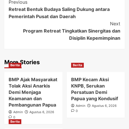
Post
Previous
Retreat Bentuk Budaya Saling Dukung antara
Navigation
Pemerintah Pusat dan Daerah
Next
Program Retreat Tingkatkan Sinergitas dan
Disiplin Kepemimpinan
More Stories
Berita
Berita
BMP Ajak Masyarakat
BMP Kecam Aksi
Tolak Aksi Anarkis
KNPB, Serukan
Demi Menjaga
Persatuan Demi
Keamanan dan
Papua yang Kondusif
Pembangunan Papua
Admin
Agustus 6, 2026
0
Admin
Agustus 6, 2026
0
Berita