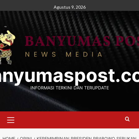
Skip
Agustus 9, 2026
to
content
anyumaspost.c
INFORMASI TERKINI DAN TERUPDATE
Primary
Menu
HOME
OPINI
KEPEMIMPINAN PRESIDEN PRABOWO SERUKAN