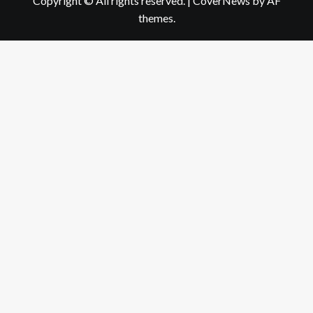
Copyright © All rights reserved.
|
CoverNews
by AF
themes.