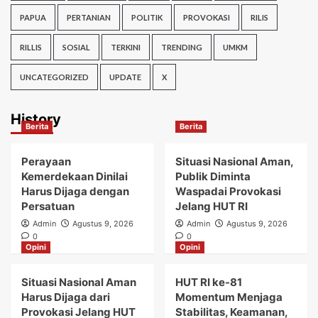
PAPUA
PERTANIAN
POLITIK
PROVOKASI
RILIS
RILLIS
SOSIAL
TERKINI
TRENDING
UMKM
UNCATEGORIZED
UPDATE
X
History
Berita
Berita
Perayaan
Situasi Nasional Aman,
Kemerdekaan Dinilai
Publik Diminta
Harus Dijaga dengan
Waspadai Provokasi
Persatuan
Jelang HUT RI
Admin
Agustus 9, 2026
Admin
Agustus 9, 2026
0
0
Opini
Opini
Situasi Nasional Aman
HUT RI ke-81
Harus Dijaga dari
Momentum Menjaga
Provokasi Jelang HUT
Stabilitas, Keamanan,